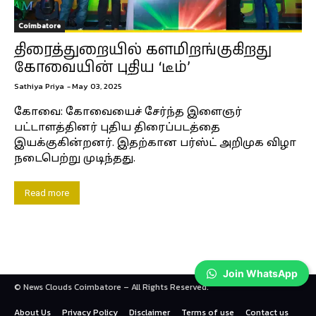
Coimbatore
திரைத்துறையில் களமிறங்குகிறது
கோவையின் புதிய ‘டீம்’
Sathiya Priya
-
May 03, 2025
கோவை: கோவையைச் சேர்ந்த இளைஞர்
பட்டாளத்தினர் புதிய திரைப்படத்தை
இயக்குகின்றனர். இதற்கான பர்ஸ்ட் அறிமுக விழா
நடைபெற்று முடிந்தது.
Read more
Join WhatsApp
© News Clouds Coimbatore – All Rights Reserved.
About Us
Privacy Policy
Disclaimer
Terms of use
Contact us