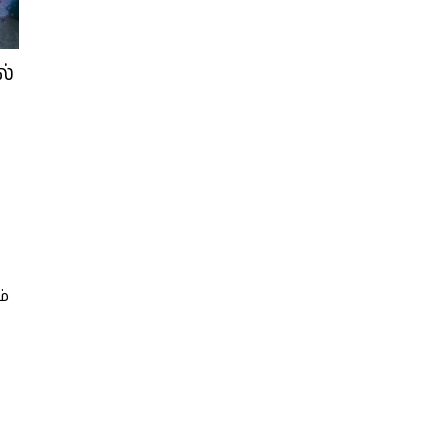
ல்
ம்