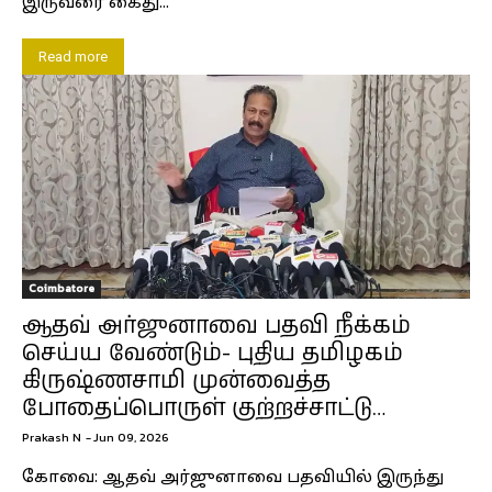
இருவரை கைது...
Read more
Coimbatore
ஆதவ் அர்ஜுனாவை பதவி நீக்கம்
செய்ய வேண்டும்- புதிய தமிழகம்
கிருஷ்ணசாமி முன்வைத்த
போதைப்பொருள் குற்றச்சாட்டு…
Prakash N
-
Jun 09, 2026
கோவை: ஆதவ் அர்ஜுனாவை பதவியில் இருந்து