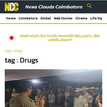
Home
Coimbatore
Global
Web Stories
Cinema
Life Style
ரேஷன் கார்டில் பயோ மெட்ரிக்; கோவையில் சிறப்பு முகாம்… நீங்க
பண்ணிட்டீங்களா?
Tags
Drugs
tag :
Drugs