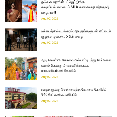
தவெக அரசின் பட்ஜெட்டுக்கு
கவுண்டம்பாளையம் MLA கனிமொழி சந்தோஷ்
புகழாரம் !!
Aug 07, 2026
உக்கடத்தில் பயங்கரம்; ஆயுதங்களுடன் வீட்டைச்
சூழ்ந்த கும்பல்… 5 பேர் கைது
Aug 07, 2026
ஆடி வெள்ளி- கோவையில் பாம்பு புற்று வேப்பிலை
வனம் போன்று அலங்கரிக்கப்பட்ட
மாகாளியம்மன் கோவில்
Aug 07, 2026
ரவுடிகளுக்கு செக் வைத்த கோவை போலீஸ்;
940 பேர் கண்காணிப்பில்
Aug 07, 2026