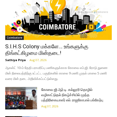
Coimbatore
S.I.H.S Colony மக்களே… உங்களுக்கு
திங்கட்கிழமை மின்தடை!
Sathiya Priya
-
Aug 07, 2026
ஆகஸ்ட் 10-ம் தேதி பராமரிப்பு பணிகளுக்காக கோவை எம்.ஜி. ரோடு துணை
மின் நிலையத்திற்கு உட்பட்ட பகுதிகளில் காலை 9 மணி முதல் மாலை 5 மணி
வரை மின் தடை அறிவிக்கப்பட்டுள்ளது.
கோவை ஜி.ஆர்.டி. கல்லூரி தொழில்
வழிகாட்டுதல் நிகழ்ச்சியில் மூத்த
பத்திரிகையாளர் எல். ராஜகோபால் பங்கேற்பு
Aug 07, 2026