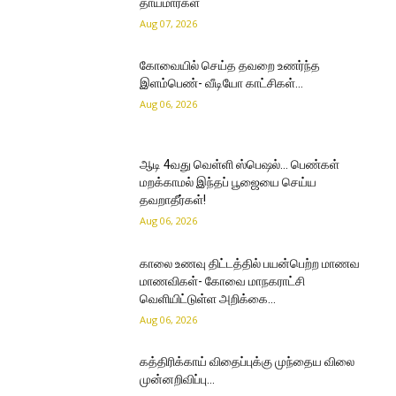
தாய்மார்கள்
Aug 07, 2026
கோவையில் செய்த தவறை உணர்ந்த
இளம்பெண்- வீடியோ காட்சிகள்…
Aug 06, 2026
ஆடி 4வது வெள்ளி ஸ்பெஷல்… பெண்கள்
மறக்காமல் இந்தப் பூஜையை செய்ய
தவறாதீர்கள்!
Aug 06, 2026
காலை உணவு திட்டத்தில் பயன்பெற்ற மாணவ
மாணவிகள்- கோவை மாநகராட்சி
வெளியிட்டுள்ள அறிக்கை…
Aug 06, 2026
கத்திரிக்காய் விதைப்புக்கு முந்தைய விலை
முன்னறிவிப்பு…