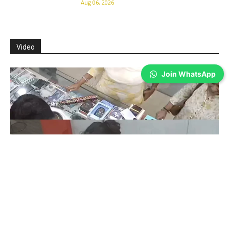
Aug 06, 2026
Video
Join WhatsApp
Coimbatore
கோவையில் செய்த தவறை உணர்ந்த
இளம்பெண்- வீடியோ காட்சிகள்…
Prakash N
-
Aug 06, 2026
கோவை காந்திபுரம் செல்போன் கடையில் வாடிக்கையாளர் போல் நடித்து