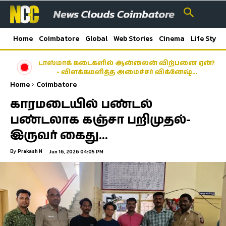
Home
Coimbatore
Global
Web Stories
Cinema
Life Style
டாஸ்மாக் கடைகளில் ஆன்லைன் விற்பனை ஏன்?
- விளக்கமளித்த அமைச்சர் விக்னேஷ்…
Home
Coimbatore
காரமடையில் பண்டல்
பண்டலாக கஞ்சா பறிமுதல்-
இருவர் கைது…
By
Prakash N
Jun 16, 2026 04:05 PM