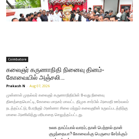
Coimbatore
கலைஞர் கருணாநிதி நினைவு தினம்-
கோவையில் அஞ்சலி…
Prakash N
-
Aug 07, 2026
முன்னாள் முதல்வர் கலைஞர் கருணாநிதியின் 8-வது நினைவு
தினத்தையொட்டி, கோவை மாநகர் மாவட்ட திமுக சார்பில் அமைதி ஊர்வலம்
நடத்தப்பட்டு, பேரறிஞர் அண்ணா சிலை மற்றும் கலைஞரின் உருவப்படத்திற்கு
மாலை அணிவித்து மரியாதை செலுத்தப்பட்டது.
உலக தாய்ப்பால் வாரம்; தான் பெற்றால் தான்
குழந்தையா? கோவைக்கு பெருமை சேர்க்கும்