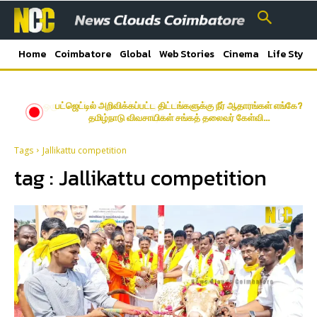
Home
Coimbatore
Global
Web Stories
Cinema
Life Style
ஒரு கையில் லேப்டாப் மற்றொரு கையில் பைக்- கோவையில் வைரல்
பட்ஜெட்டில் அறிவிக்கப்பட்ட திட்டங்களுக்கு நீர் ஆதாரங்கள் எங்கே?
தமிழ்நாடு விவசாயிகள் சங்கத் தலைவர் கேள்வி…
வீடியோ…
Tags
Jallikattu competition
tag :
Jallikattu competition