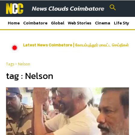
Home
Coimbatore
Global
Web Stories
Cinema
Life Style
நட்பாக பழகி கடத்தல்; ஐ.டி. ஊழியரை தாக்கி நகை, பணம் பறித்த
Latest News Coimbatore | கோயம்புத்தூர் மாவட்ட செய்திகள்
நால்வர் கைது
Tags
Nelson
tag :
Nelson