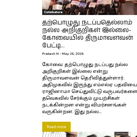
Coimbatore
தற்பொழுது நடப்பதெல்லாம்
நல்ல அறிகுறிகள் இல்லை-
கோவையில் திருமாவளவன்
பேட்டி…
Prakash N
-
May 26, 2026
கோவை: தற்பொழுது நடப்பது நல்ல
அறிகுறிகள் இல்லை என்று
திருமாவளவன் தெரிவித்துள்ளார்.
அதிமுகவில் இருந்து எம்எல்ஏ பதவிய
ராஜினாமா செய்துவிட்டு வருபவர்கள
தவெகவில் சேர்க்கும் முயற்சிகள்
நடக்கின்றன என்று விமர்சனங்கள்
வருகின்றன. இது நல்ல...
Read more