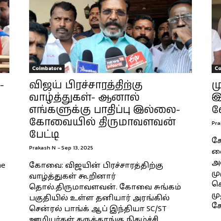
Coimbatore
Co
-
விஜய் பிரச்சாரத்திற்கு
ம
வாழ்த்துகள்- ஆனால்
இ
எங்களுக்கு பாதிப்பு இல்லை-
வ
கோவையில் திருமாவளவன்
Pra
பேட்டி
க
Prakash N
-
Sep 13, 2025
வை
அ
he
கோவை: விஜயின் பிரச்சாரத்திற்கு
மு
வாழ்த்துகள் கூறினார்
க
தொல்.திருமாவளவன். கோவை சுங்கம்
மு
பகுதியில் உள்ள தனியார் அரங்கில்
கே
சென்ரல் பாங்க் ஆப் இந்தியா SC/ST
ஊழியர்கள் கருத்தரங்கு நிகழ்ச்சி