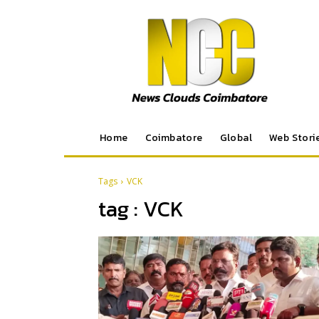
Home
Coimbatore
Global
Web Stori
Tags
VCK
tag :
VCK