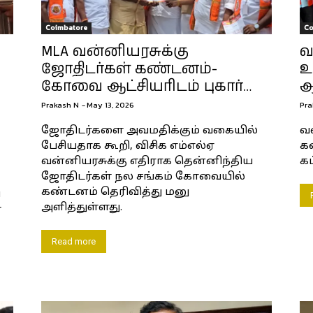
Coimbatore
Co
MLA வன்னியரசுக்கு
வ
ஜோதிடர்கள் கண்டனம்-
உ
கோவை ஆட்சியரிடம் புகார்…
ஆ
Prakash N
-
May 13, 2026
Pra
ஜோதிடர்களை அவமதிக்கும் வகையில்
வ
பேசியதாக கூறி, விசிக எம்எல்ஏ
கண
வன்னியரசுக்கு எதிராக தென்னிந்திய
கட
ஜோதிடர்கள் நல சங்கம் கோவையில்
கண்டனம் தெரிவித்து மனு
ை
அளித்துள்ளது.
ை
Read more