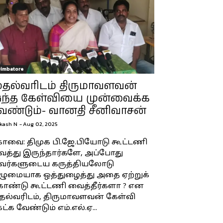
imbatore
ுதல்வரிடம் திருமாவளவன்
ந்த கேள்வியை முன்வைக்க
ேண்டும்- வானதி சீனிவாசன்
kash N
-
Aug 02, 2025
ோவை: திமுக பி.ஜே.பியோடு கூட்டணி
த்து இருந்தார்களே, அப்போது
வர்களுடைய கருத்தியலோடு
ழுமையாக ஒத்துழைத்து அதை ஏற்றுக்
ொண்டு கூட்டணி வைத்தீர்களா ? என
தல்வரிடம், திருமாவளவன் கேள்வி
ட்க வேண்டும் எம்.எல்.ஏ...