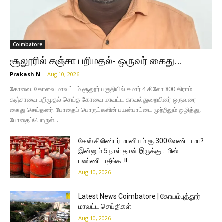
Coimbatore
சூலூரில் கஞ்சா பறிமதல்- ஒருவர் கைது…
Prakash N
-
Aug 10, 2026
கோவை: கோவை மாவட்டம் சூலூர் பகுதியில் சுமார் 4 கிலோ 800 கிராம்
கஞ்சாவை பறிமுதல் செய்த கோவை மாவட்ட காவல்துறையினர் ஒருவரை
கைது செய்தனர். போதைப் பொருட்களின் பயன்பாட்டை முற்றிலும் ஒழித்து,
போதைப்பொருள்...
கேஸ் சிலிண்டர் மானியம் ரூ.300 வேண்டாமா?
இன்னும் 5 நாள் தான் இருக்கு… மிஸ்
பண்ணிடாதீங்க..!!
Aug 10, 2026
Latest News Coimbatore | கோயம்புத்தூர்
மாவட்ட செய்திகள்
Aug 10, 2026