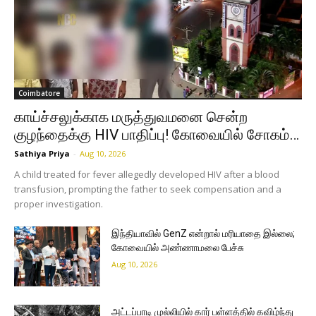
Coimbatore
காய்ச்சலுக்காக மருத்துவமனை சென்ற
குழந்தைக்கு HIV பாதிப்பு! கோவையில் சோகம்…
Sathiya Priya
-
Aug 10, 2026
A child treated for fever allegedly developed HIV after a blood
transfusion, prompting the father to seek compensation and a
proper investigation.
இந்தியாவில் GenZ என்றால் மரியாதை இல்லை;
கோவையில் அண்ணாமலை பேச்சு
Aug 10, 2026
அட்டப்பாடி முல்லியில் கார் பள்ளத்தில் கவிழ்ந்து