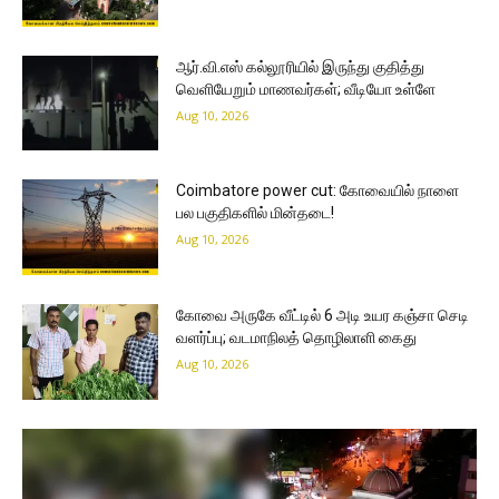
ஆர்.வி.எஸ் கல்லூரியில் இருந்து குதித்து
வெளியேறும் மாணவர்கள்; வீடியோ உள்ளே
Aug 10, 2026
Coimbatore power cut: கோவையில் நாளை
பல பகுதிகளில் மின்தடை!
Aug 10, 2026
கோவை அருகே வீட்டில் 6 அடி உயர கஞ்சா செடி
வளர்ப்பு; வடமாநிலத் தொழிலாளி கைது
Aug 10, 2026