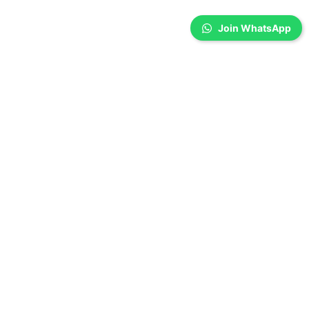
Join WhatsApp
Coimbatore
நகையை திருட முயன்ற பக்கத்து வீட்டு பெண்
கைது
Sathiya Priya
-
Aug 09, 2026
கோவை வடவள்ளியில் பக்கத்து வீட்டிற்கு வந்த பெண், மேஜையில்
வைக்கப்பட்டிருந்த சுமார் 2 பவுன் தங்கச் செயினை திருட முயன்றதாக
போலீசார் கைது செய்தனர்.
காருக்குள் விளையாடிய 9 வயது சிறுவன்; கதவு
தானாக மூடியதால் மூச்சுத்திணறி உயிரிழப்பு!
Aug 09, 2026