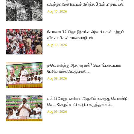
விபத்து; நீலகிரியைச் சேர்ந்த 3 பேர் பரிதாப பலி!
Aug 10, 2026
கோவையில் தொழிற்சங்க அமைப்புகள் மற்றும்
விவசாயிகள் சாலை மறியல்…
Aug 10, 2026
தவெகவிற்கு ஆதரவு ஏன்? வெளிப்படையாக
பேசிய எஸ்.பி.வேலுமணி…
Aug 09, 2026
எஸ்.பி வேலுமணியை அருகில் வைத்து கொண்டு
செ.ம.வேலுச்சாமி கூறிய கருத்துக்கள்…
Aug 09, 2026