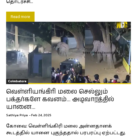
தொடர்ச்சி...
Read more
Coimbatore
வெள்ளியங்கிரி மலை செல்லும்
பக்தர்களே கவனம்… அடிவாரத்தில்
யானை…
Sathiya Priya
-
Feb 24, 2025
கோவை: வெள்ளிங்கிரி மலை அன்னதானக்
கூடத்தில் யானை புகுந்ததால் பரபரப்பு ஏற்பட்டது.