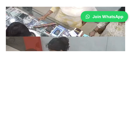
Join WhatsApp
Coimbatore
கோவையில் செய்த தவறை உணர்ந்த
இளம்பெண்- வீடியோ காட்சிகள்…
Prakash N
-
Aug 06, 2026
கோவை காந்திபுரம் செல்போன் கடையில் வாடிக்கையாளர் போல் நடித்து
ஐபோன் 13-ஐ திருடிச் சென்ற இளம்பெண், சிசிடிவி காட்சிகள் வைரலானதைத்
தொடர்ந்து தனது தவறை ஒப்புக்கொண்டு செல்போனை மீண்டும் கடையில்
ஒப்படைத்தார்.
ஒரு கையில் லேப்டாப் மற்றொரு கையில் பைக்-