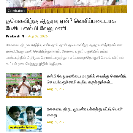
Coimbatore
தவெகவிற்கு ஆதரவு ஏன்? வெளிப்படையாக
பேசிய எஸ்.பி.வேலுமணி…
Prakash N
-
Aug 09, 2026
கோவை: திமுக எதிர்ப்பு என்பதால் தான் தவெகவிற்கு ஆதரவளித்தோம் என
எஸ்.பி.வேலுமணி தெரிவித்துள்ளார். கோவை புதூர் பகுதியில் உள்ள
மண்டபத்தில் அதிமுக தொண்டாமுத்தூர் சட்டமன்ற தொகுதி செயல் வீரர்கள்
கூட்டம் நடைபெற்றது இதில் அதிமுக...
எஸ்.பி வேலுமணியை அருகில் வைத்து கொண்டு
செ.ம.வேலுச்சாமி கூறிய கருத்துக்கள்…
Aug 09, 2026
நகையை திருட முயன்ற பக்கத்து வீட்டு பெண்
கைது
Aug 09, 2026