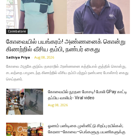
Coimbatore
கோவையில் பயங்கரம்! அண்ணனைக் கொன்று
கிணற்றில் வீசிய தம்பி, நண்பர் கைது
Sathiya Priya
-
Aug 08, 2026
கோவை அருகே குடும்ப தகராறில் அண்ணனை கத்தியால் குத்திக் கொன்று,
சடலத்தை பாழடைந்த கிணற்றில் வீசிய தம்பி மற்றும் நண்பரை போலீசார் கைது
செய்தனர்.
கோவையில் நூதன மோசடி! போலி GPay காட்டி
தப்பிய வாலிபர்- Viral video
Aug 08, 2026
ஓணம் பண்டிகை முன்னிட்டு சிறப்பு ரயில்கள்;
கேரளா–கோவை–பெங்களூரு பயணிகளுக்கு