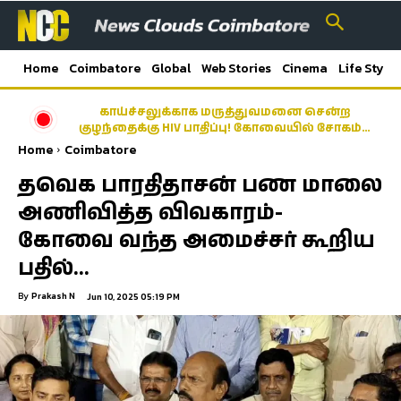
Home
Coimbatore
Global
Web Stories
Cinema
Life Style
காய்ச்சலுக்காக மருத்துவமனை சென்ற
குழந்தைக்கு HIV பாதிப்பு! கோவையில் சோகம்…
Home
Coimbatore
தவெக பாரதிதாசன் பண மாலை
அணிவித்த விவகாரம்-
கோவை வந்த அமைச்சர் கூறிய
பதில்…
By
Prakash N
Jun 10, 2025 05:19 PM