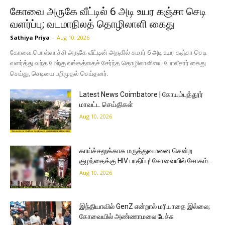
கோவை அருகே வீட்டில் 6 அடி உயர கஞ்சா செடி
வளர்ப்பு; வடமாநிலத் தொழிலாளி கைது
Sathiya Priya
-
Aug 10, 2026
கோவை பொள்ளாச்சி அருகே வீட்டின் அருகில் சுமார் 6 அடி உயர கஞ்சா செடி
வளர்த்து வந்த மேற்கு வங்கத்தைச் சேர்ந்த தொழிலாளியை போலீசார் கைது
செய்து, செடியை பறிமுதல் செய்தனர்.
Latest News Coimbatore | கோயம்புத்தூர்
மாவட்ட செய்திகள்
Aug 10, 2026
காய்ச்சலுக்காக மருத்துவமனை சென்ற
குழந்தைக்கு HIV பாதிப்பு! கோவையில் சோகம்…
Aug 10, 2026
இந்தியாவில் GenZ என்றால் மரியாதை இல்லை;
கோவையில் அண்ணாமலை பேச்சு