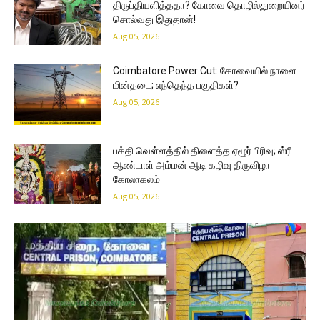
திருப்தியளித்ததா? கோவை தொழில்துறையினர்
சொல்வது இதுதான்!
Aug 05, 2026
Coimbatore Power Cut: கோவையில் நாளை
மின்தடை; எந்தெந்த பகுதிகள்?
Aug 05, 2026
பக்தி வெள்ளத்தில் திளைத்த ஏழூர் பிரிவு; ஸ்ரீ
ஆண்டாள் அம்மன் ஆடி கழிவு திருவிழா
கோலாகலம்
Aug 05, 2026