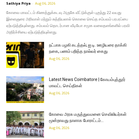
Sathiya Priya
-
Aug 06, 2026
கோவை மாவட்டம் கிணத்துக்கடவு அருகே வீட்டுக்குள் புகுந்து 22 வயது
இளைஞரை அரிவாள் மற்றும் சுத்தியலால் கொலை செய்த சம்பவம் பரபரப்பை
ஏற்படுத்தியுள்ளது. சம்பவம் தொடர்பான வீடியோ சமூக வலைதளங்களில் பரவி
அதிர்ச்சியை ஏற்படுத்தியுள்ளது.
நட்பாக பழகி கடத்தல்; ஐ.டி. ஊழியரை தாக்கி
நகை, பணம் பறித்த நால்வர் கைது
Aug 06, 2026
Latest News Coimbatore | கோயம்புத்தூர்
மாவட்ட செய்திகள்
Aug 06, 2026
கோவை அரசு மருத்துவமனை செவிலியர்கள்
மூன்றாவது நாளாக போராட்டம்…
Aug 06, 2026