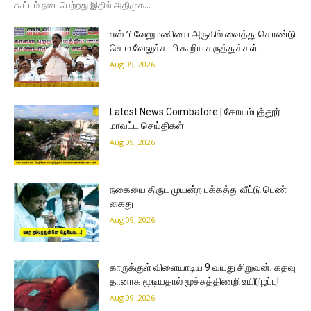
கூட்டம் நடைபெற்றது இதில் அதிமுக...
எஸ்.பி வேலுமணியை அருகில் வைத்து கொண்டு
செ.ம.வேலுச்சாமி கூறிய கருத்துக்கள்…
Aug 09, 2026
Latest News Coimbatore | கோயம்புத்தூர்
மாவட்ட செய்திகள்
Aug 09, 2026
நகையை திருட முயன்ற பக்கத்து வீட்டு பெண்
கைது
Aug 09, 2026
காருக்குள் விளையாடிய 9 வயது சிறுவன்; கதவு
தானாக மூடியதால் மூச்சுத்திணறி உயிரிழப்பு!
Aug 09, 2026