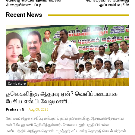
மோசடி செய்த இளம் பெண்
போதையால் போனது
சிறையிலடைப்பு!
அப்பாவி உயிர்!
Recent News
Coimbatore
தவெகவிற்கு ஆதரவு ஏன்? வெளிப்படையாக
பேசிய எஸ்.பி.வேலுமணி…
Prakash N
-
Aug 09, 2026
கோவை: திமுக எதிர்ப்பு என்பதால் தான் தவெகவிற்கு ஆதரவளித்தோம் என
எஸ்.பி.வேலுமணி தெரிவித்துள்ளார். கோவை புதூர் பகுதியில் உள்ள
மண்டபத்தில் அதிமுக தொண்டாமுத்தூர் சட்டமன்ற தொகுதி செயல் வீரர்கள்