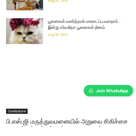
Aug 08, 2026
பூனைகள் வளர்த்தால் மாரடைப்பு வராதாம்…
இன்று சர்வதேச பூனைகள் தினம்
Aug 08, 2026
Join WhatsApp
Coimbatore
பி.எஸ்.ஜி மருத்துவமனையில் அறுவை சிகிச்சை
நிபுணர்கள் சங்கத்தின் 49-வது ஆண்டு மாநாடு