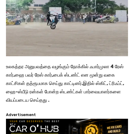
உலகத்தர அனுபவத்தை வழங்கும் நோக்கில் ஃபார்முலா 4 ரேஸ்
கார்,ஹை பவர் ரேஸ் கார்,பைக் ஸ்டண்ட் என மூன்று வகை
காட்சிகள் தத்ரூபமாக செய்து காட்டினர்.இதில் ஸ்கிட், ட்ரிஃப்ட்,
ஹை-ஸ்பீடு ரன்கள் போன்ற ஸ்டண்ட்கள் பார்வையாளர்களை
வியப்படைய செய்தது .
Advertisement