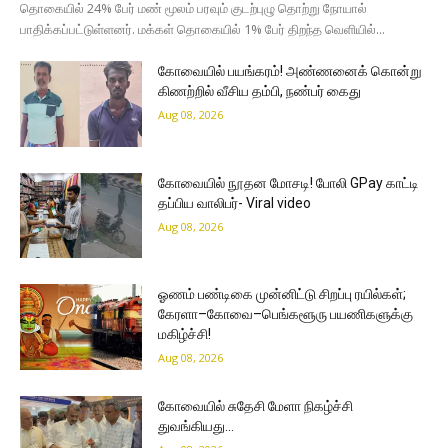
தொகையில் 24% பேர் மண் மூலம் பரவும் குடற்புழு தொற்று நோயால்
பாதிக்கப்பட்டுள்ளனர். மக்கள் தொகையில் 1% பேர் திறந்த வெளியில்...
கோவையில் பயங்கரம்! அண்ணனைக் கொன்று
கிணற்றில் வீசிய தம்பி, நண்பர் கைது
Aug 08, 2026
கோவையில் நூதன மோசடி! போலி GPay காட்டி
தப்பிய வாலிபர்- Viral video
Aug 08, 2026
ஓணம் பண்டிகை முன்னிட்டு சிறப்பு ரயில்கள்;
கேரளா–கோவை–பெங்களூரு பயணிகளுக்கு
மகிழ்ச்சி!
Aug 08, 2026
கோவையில் சுதேசி மேளா நிகழ்ச்சி
துவங்கியது…