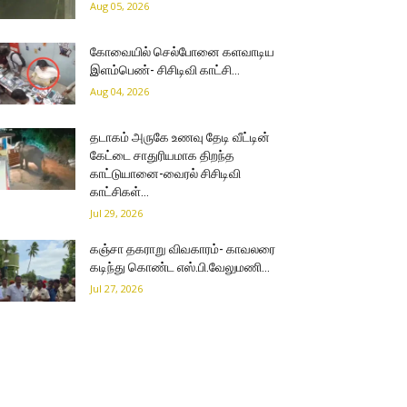
Aug 05, 2026
கோவையில் செல்போனை களவாடிய
இளம்பெண்- சிசிடிவி காட்சி…
Aug 04, 2026
தடாகம் அருகே உணவு தேடி வீட்டின்
கேட்டை சாதுரியமாக திறந்த
காட்டுயானை-வைரல் சிசிடிவி
காட்சிகள்…
Jul 29, 2026
கஞ்சா தகராறு விவகாரம்- காவலரை
கடிந்து கொண்ட எஸ்.பி.வேலுமணி…
Jul 27, 2026