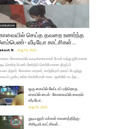
oimbatore
ோவையில் செய்த தவறை உணர்ந்த
ளம்பெண்- வீடியோ காட்சிகள்…
akash N
-
Aug 06, 2026
ோவை: கோவையில் வாடிக்கையாளர் போல் வந்து ஐபோனை
ருடி சென்ற பெண் மீண்டும் செல்போனை திருப்பி
்படைத்தார். கோவை மாநகர், காந்திபுரம் நகரப் பேருந்து
லையம் முன்பு உள்ள செல்போன் கடை ஒன்றில் கடந்த...
ஒரு கையில் லேப்டாப் மற்றொரு
கையில் பைக்- கோவையில் வைரல்
வீடியோ…
Aug 06, 2026
துடியலூர் மக்கள் கவனத்திற்கு-
சிசிடிவி காட்சிகள்…