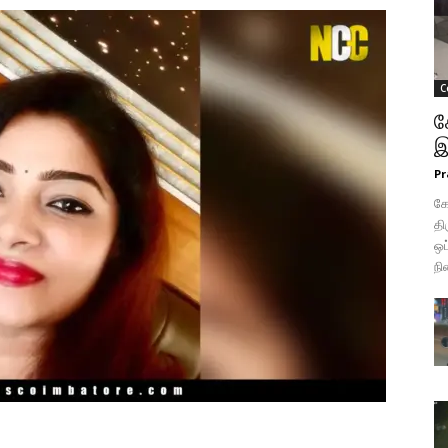
C
க
இ
Pr
க
தி
ஒப
நி