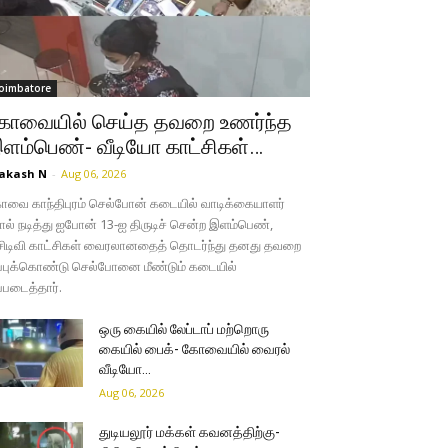
oimbatore
ோவையில் செய்த தவறை உணர்ந்த
ளம்பெண்- வீடியோ காட்சிகள்…
akash N
-
Aug 06, 2026
வை காந்திபுரம் செல்போன் கடையில் வாடிக்கையாளர்
ல் நடித்து ஐபோன் 13-ஐ திருடிச் சென்ற இளம்பெண்,
சிடிவி காட்சிகள் வைரலானதைத் தொடர்ந்து தனது தவறை
்புக்கொண்டு செல்போனை மீண்டும் கடையில்
்படைத்தார்.
ஒரு கையில் லேப்டாப் மற்றொரு
கையில் பைக்- கோவையில் வைரல்
வீடியோ…
Aug 06, 2026
துடியலூர் மக்கள் கவனத்திற்கு-