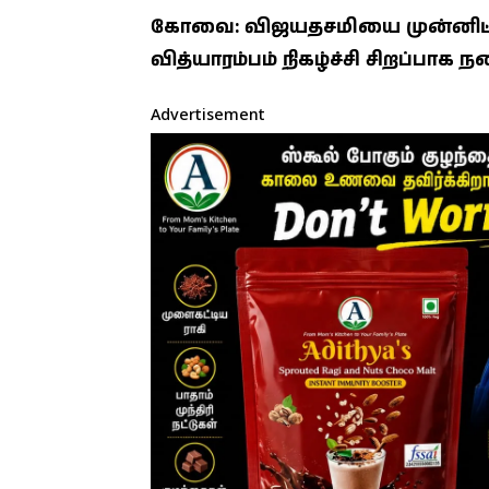
கோவை: விஜயதசமியை முன்னிட்டு 
வித்யாரம்பம் நிகழ்ச்சி சிறப்பாக 
Advertisement