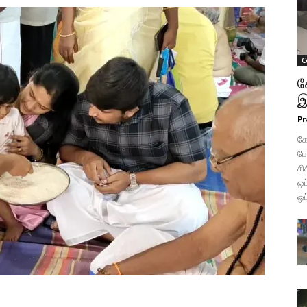
C
க
இ
Pr
கோ
போ
சி
ஒப
ஒப