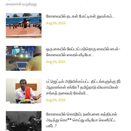
வைரலாகி வருகிறது.
கோவையில் தடகள் போட்டிகள் துவக்கம்…
Aug 06, 2026
ஒரு கையில் லேப்டாப் மற்றொரு கையில் பைக்-
கோவையில் வைரல் வீடியோ…
Aug 06, 2026
பட்ஜெட்டில் அறிவிக்கப்பட்ட திட்டங்களுக்கு நீர்
ஆதாரங்கள் எங்கே? தமிழ்நாடு விவசாயிகள்
சங்கத் தலைவர் கேள்வி…
Aug 06, 2026
கோவையில் கொடூரம்; நண்பனை சுத்தியால்
அடித்து கொ** செய்து வீடியோ வெளீயிட்ட
பகீர்…!