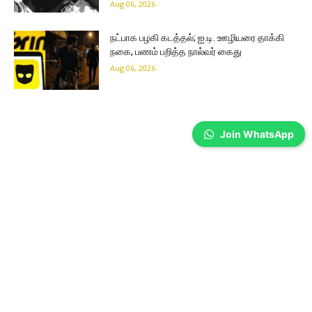
Aug 06, 2026
நட்பாக பழகி கடத்தல்; ஐ.டி. ஊழியரை தாக்கி
நகை, பணம் பறித்த நால்வர் கைது
Aug 06, 2026
Join WhatsApp
Coimbatore
கோவை அரசு மருத்துவமனை செவிலியர்கள்
மூன்றாவது நாளாக போராட்டம்…
Prakash N
-
Aug 06, 2026