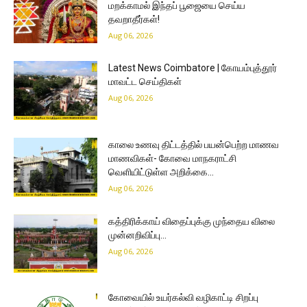
மறக்காமல் இந்தப் பூஜையை செய்ய
தவறாதீர்கள்!
Aug 06, 2026
Latest News Coimbatore | கோயம்புத்தூர்
மாவட்ட செய்திகள்
Aug 06, 2026
காலை உணவு திட்டத்தில் பயன்பெற்ற மாணவ
மாணவிகள்- கோவை மாநகராட்சி
வெளியிட்டுள்ள அறிக்கை…
Aug 06, 2026
கத்திரிக்காய் விதைப்புக்கு முந்தைய விலை
முன்னறிவிப்பு…
Aug 06, 2026
கோவையில் உயர்கல்வி வழிகாட்டி சிறப்பு