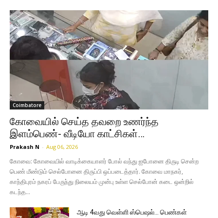
Coimbatore
கோவையில் செய்த தவறை உணர்ந்த
இளம்பெண்- வீடியோ காட்சிகள்…
Prakash N
-
Aug 06, 2026
கோவை: கோவையில் வாடிக்கையாளர் போல் வந்து ஐபோனை திருடி சென்ற
பெண் மீண்டும் செல்போனை திருப்பி ஒப்படைத்தார். கோவை மாநகர்,
காந்திபுரம் நகரப் பேருந்து நிலையம் முன்பு உள்ள செல்போன் கடை ஒன்றில்
கடந்த...
ஆடி 4வது வெள்ளி ஸ்பெஷல்… பெண்கள்