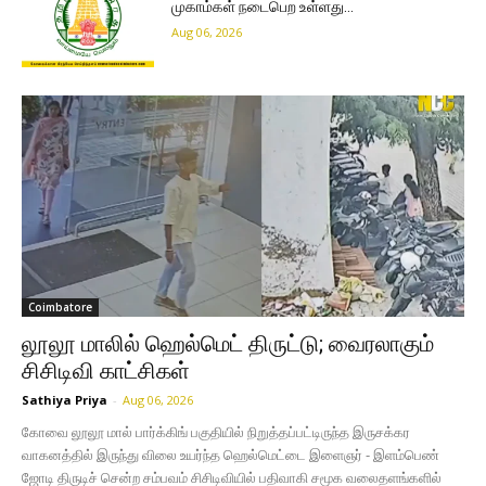
முகாம்கள் நடைபெற உள்ளது…
Aug 06, 2026
Coimbatore
லூலூ மாலில் ஹெல்மெட் திருட்டு; வைரலாகும்
சிசிடிவி காட்சிகள்
Sathiya Priya
-
Aug 06, 2026
கோவை லூலூ மால் பார்க்கிங் பகுதியில் நிறுத்தப்பட்டிருந்த இருசக்கர
வாகனத்தில் இருந்து விலை உயர்ந்த ஹெல்மெட்டை இளைஞர் - இளம்பெண்
ஜோடி திருடிச் சென்ற சம்பவம் சிசிடிவியில் பதிவாகி சமூக வலைதளங்களில்