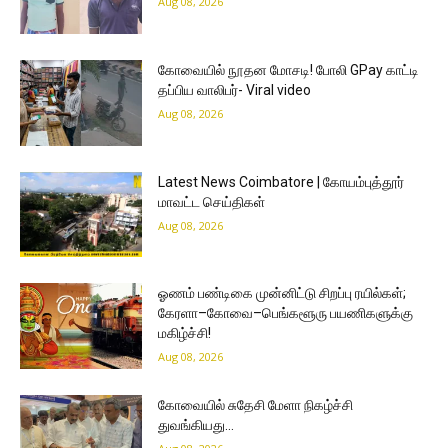
Aug 08, 2026
கோவையில் நூதன மோசடி! போலி GPay காட்டி
தப்பிய வாலிபர்- Viral video
Aug 08, 2026
Latest News Coimbatore | கோயம்புத்தூர்
மாவட்ட செய்திகள்
Aug 08, 2026
ஓணம் பண்டிகை முன்னிட்டு சிறப்பு ரயில்கள்;
கேரளா–கோவை–பெங்களூரு பயணிகளுக்கு
மகிழ்ச்சி!
Aug 08, 2026
கோவையில் சுதேசி மேளா நிகழ்ச்சி
துவங்கியது…