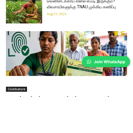
வெண்டைக்காய் விலை எப்படி இருக்கும்?
விவசாயிகளுக்கு TNAU முக்கிய கணிப்பு
Aug 07, 2026
Join WhatsApp
Coimbatore
ரேஷன் கார்டில் பயோ மெட்ரிக்; கோவையில்
சிறப்பு முகாம்… நீங்க பண்ணிட்டீங்களா?
Sathiya Priya
-
Aug 07, 2026
கோவை மாவட்டத்தில் 2.50 லட்சம் ரேஷன் கார்டு உறுப்பினர்கள் இதுவரை
பயோமெட்ரிக் பதிவு செய்யாத நிலையில், பதிவு செய்ய வசதியாக இரண்டு