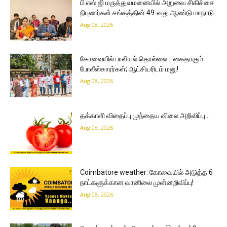
பி.எஸ்.ஜி மருத்துவமனையில் அறுவை சிகிச்சை
நிபுணர்கள் சங்கத்தின் 49-வது ஆண்டு மாநாடு
Aug 08, 2026
கோவையில் பாலியல் தொல்லை… கைதாகும்
போலீஸ்காரர்கள்; ஆட்சியரிடம் மனு!
Aug 08, 2026
தக்காளி விதைப்பு முந்தைய விலை அறிவிப்பு…
Aug 08, 2026
Coimbatore weather: கோவையில் அடுத்த 6
நாட்களுக்கான வானிலை முன்னறிவிப்பு!
Aug 08, 2026