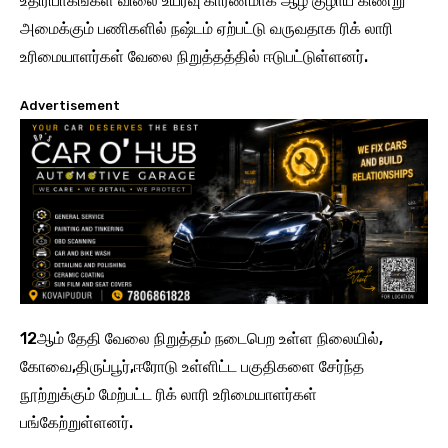
உதிரிபாகங்கள் விலை உயர்வு காரணமாக ஆழ் குழாய் கிணறு
அமைக்கும் பணிகளில் நஷ்டம் ஏற்பட்டு வருவதாக ரிக் லாரி
உரிமையாளர்கள் வேலை நிறுத்தத்தில் ஈடுபட்டுள்ளனர்.
Advertisement
12ஆம் தேதி வேலை நிறுத்தம் நடைபெற உள்ள நிலையில்,
கோவை,திருப்பூர்,ஈரோடு உள்ளிட்ட பகுதிகளை சேர்ந்த
நூற்றுக்கும் மேற்பட்ட ரிக் லாரி உரிமையாளர்கள்
பங்கேற்றுள்ளனர்.