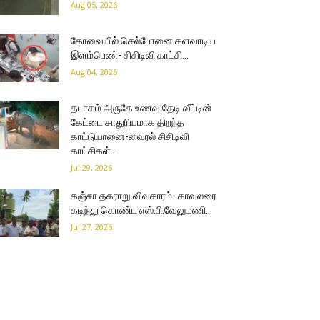
Aug 05, 2026
கோவையில் செல்போனை களவாடிய
இளம்பெண்- சிசிடிவி காட்சி…
Aug 04, 2026
தடாகம் அருகே உணவு தேடி வீட்டின்
கேட்டை சாதுரியமாக திறந்த
காட்டுயானை-வைரல் சிசிடிவி
காட்சிகள்…
Jul 29, 2026
கஞ்சா தகராறு விவகாரம்- காவலரை
கடிந்து கொண்ட எஸ்.பி.வேலுமணி…
Jul 27, 2026