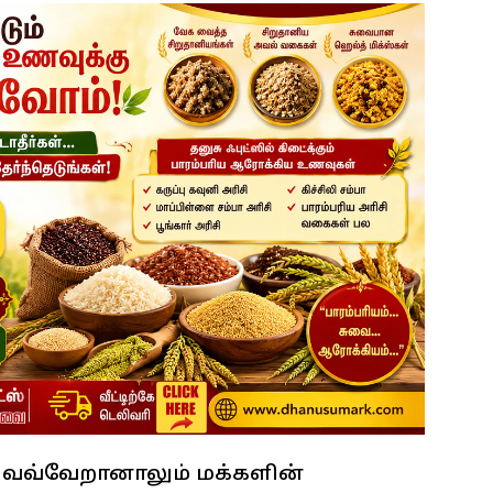
ெவ்வேறானாலும் மக்களின்