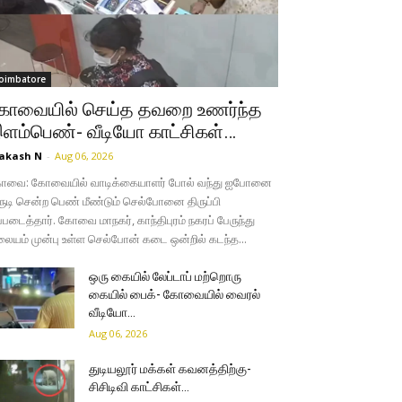
oimbatore
ோவையில் செய்த தவறை உணர்ந்த
ளம்பெண்- வீடியோ காட்சிகள்…
akash N
-
Aug 06, 2026
ோவை: கோவையில் வாடிக்கையாளர் போல் வந்து ஐபோனை
ருடி சென்ற பெண் மீண்டும் செல்போனை திருப்பி
்படைத்தார். கோவை மாநகர், காந்திபுரம் நகரப் பேருந்து
லையம் முன்பு உள்ள செல்போன் கடை ஒன்றில் கடந்த...
ஒரு கையில் லேப்டாப் மற்றொரு
கையில் பைக்- கோவையில் வைரல்
வீடியோ…
Aug 06, 2026
துடியலூர் மக்கள் கவனத்திற்கு-
சிசிடிவி காட்சிகள்…