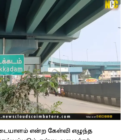
டையாளம் என்ற கேள்வி எழுந்த