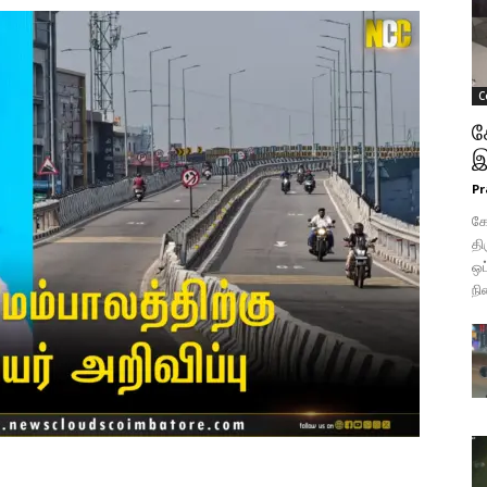
C
க
இ
Pr
க
தி
ஒப
நி