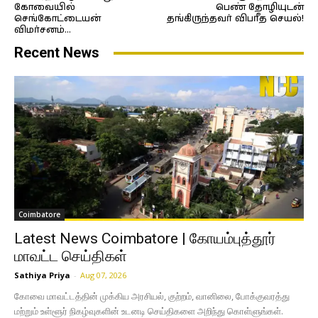
கோவையில்
பெண் தோழியுடன்
செங்கோட்டையன்
தங்கிருந்தவர் விபரீத செயல்!
விமர்சனம்…
Recent News
Coimbatore
Latest News Coimbatore | கோயம்புத்தூர்
மாவட்ட செய்திகள்
Sathiya Priya
-
Aug 07, 2026
கோவை மாவட்டத்தின் முக்கிய அரசியல், குற்றம், வானிலை, போக்குவரத்து
மற்றும் உள்ளூர் நிகழ்வுகளின் உடனடி செய்திகளை அறிந்து கொள்ளுங்கள்.