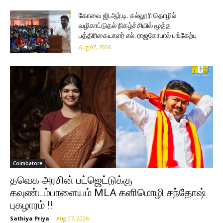
கோவை ஜி.ஆர்.டி. கல்லூரி தொழில்
வழிகாட்டுதல் நிகழ்ச்சியில் மூத்த
பத்திரிகையாளர் எல். ராஜகோபால் பங்கேற்பு
Aug 07, 2026
Coimbatore
தவெக அரசின் பட்ஜெட்டுக்கு
கவுண்டம்பாளையம் MLA கனிமொழி சந்தோஷ்
புகழாரம் !!
Sathiya Priya
-
Aug 07, 2026