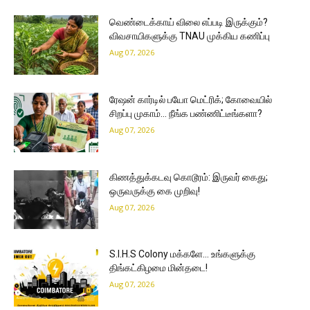
வெண்டைக்காய் விலை எப்படி இருக்கும்?
விவசாயிகளுக்கு TNAU முக்கிய கணிப்பு
Aug 07, 2026
ரேஷன் கார்டில் பயோ மெட்ரிக்; கோவையில்
சிறப்பு முகாம்… நீங்க பண்ணிட்டீங்களா?
Aug 07, 2026
கிணத்துக்கடவு கொடூரம்: இருவர் கைது;
ஒருவருக்கு கை முறிவு!
Aug 07, 2026
S.I.H.S Colony மக்களே… உங்களுக்கு
திங்கட்கிழமை மின்தடை!
Aug 07, 2026