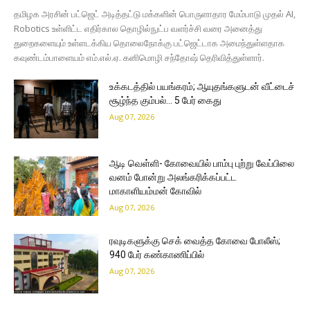
தமிழக அரசின் பட்ஜெட் அடித்தட்டு மக்களின் பொருளாதார மேம்பாடு முதல் AI,
Robotics உள்ளிட்ட எதிர்கால தொழில்நுட்ப வளர்ச்சி வரை அனைத்து
துறைகளையும் உள்ளடக்கிய தொலைநோக்கு பட்ஜெட்டாக அமைந்துள்ளதாக
கவுண்டம்பாளையம் எம்.எல்.ஏ. கனிமொழி சந்தோஷ் தெரிவித்துள்ளார்.
உக்கடத்தில் பயங்கரம்; ஆயுதங்களுடன் வீட்டைச்
சூழ்ந்த கும்பல்… 5 பேர் கைது
Aug 07, 2026
ஆடி வெள்ளி- கோவையில் பாம்பு புற்று வேப்பிலை
வனம் போன்று அலங்கரிக்கப்பட்ட
மாகாளியம்மன் கோவில்
Aug 07, 2026
ரவுடிகளுக்கு செக் வைத்த கோவை போலீஸ்;
940 பேர் கண்காணிப்பில்
Aug 07, 2026