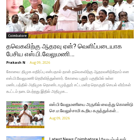
Coimbatore
தவெகவிற்கு ஆதரவு ஏன்? வெளிப்படையாக
பேசிய எஸ்.பி.வேலுமணி…
Prakash N
-
Aug 09, 2026
கோவை: திமுக எதிர்ப்பு என்பதால் தான் தவெகவிற்கு ஆதரவளித்தோம் என
எஸ்.பி.வேலுமணி தெரிவித்துள்ளார். கோவை புதூர் பகுதியில் உள்ள
மண்டபத்தில் அதிமுக தொண்டாமுத்தூர் சட்டமன்ற தொகுதி செயல் வீரர்கள்
கூட்டம் நடைபெற்றது இதில் அதிமுக...
எஸ்.பி வேலுமணியை அருகில் வைத்து கொண்டு
செ.ம.வேலுச்சாமி கூறிய கருத்துக்கள்…
Aug 09, 2026
Latest News Coimbatore | கோயம்புத்தூர்