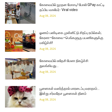
கோவையில் நூதன மோசடி! போலி GPay காட்டி
தப்பிய வாலிபர்- Viral video
Aug 08, 2026
ஓணம் பண்டிகை முன்னிட்டு சிறப்பு ரயில்கள்;
கேரளா–கோவை–பெங்களூரு பயணிகளுக்கு
மகிழ்ச்சி!
Aug 08, 2026
கோவையில் சுதேசி மேளா நிகழ்ச்சி
துவங்கியது…
Aug 08, 2026
பூனைகள் வளர்த்தால் மாரடைப்பு வராதாம்…
இன்று சர்வதேச பூனைகள் தினம்
Aug 08, 2026