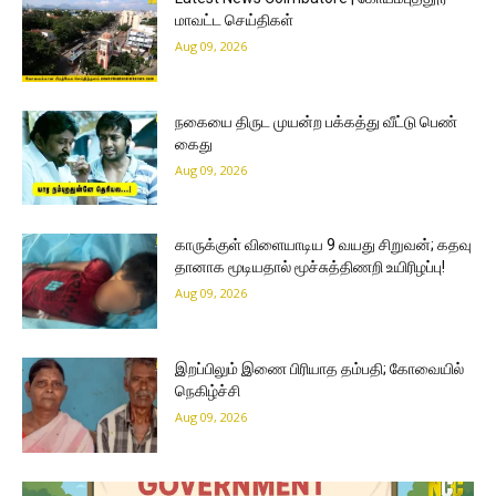
மாவட்ட செய்திகள்
Aug 09, 2026
நகையை திருட முயன்ற பக்கத்து வீட்டு பெண்
கைது
Aug 09, 2026
காருக்குள் விளையாடிய 9 வயது சிறுவன்; கதவு
தானாக மூடியதால் மூச்சுத்திணறி உயிரிழப்பு!
Aug 09, 2026
இறப்பிலும் இணை பிரியாத தம்பதி; கோவையில்
நெகிழ்ச்சி
Aug 09, 2026