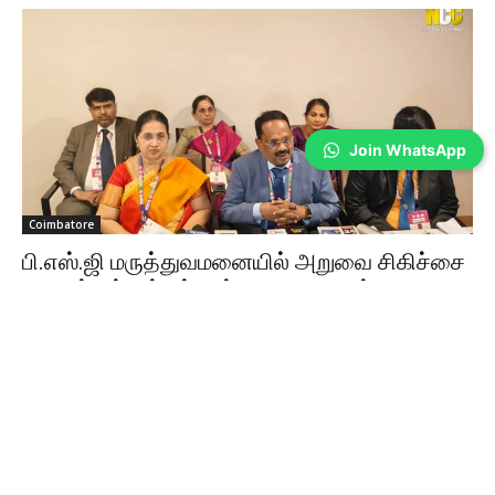
Join WhatsApp
Coimbatore
பி.எஸ்.ஜி மருத்துவமனையில் அறுவை சிகிச்சை
நிபுணர்கள் சங்கத்தின் 49-வது ஆண்டு மாநாடு
Sathiya Priya
-
Aug 08, 2026
கோவையில் தமிழ்நாடு அறுவை சிகிச்சை நிபுணர்கள் சங்கத்தின் 49-வது
ஆண்டு மாநாடு நடைபெற்றது. ரோபோடிக் சர்ஜரி, AI உள்ளிட்ட நவீன மருத்துவ
தொழில்நுட்பங்கள் குறித்து பயிற்சி வழங்கப்பட்டது.
கோவையில் பாலியல் தொல்லை… கைதாகும்
போலீஸ்காரர்கள்; ஆட்சியரிடம் மனு!
Aug 08, 2026