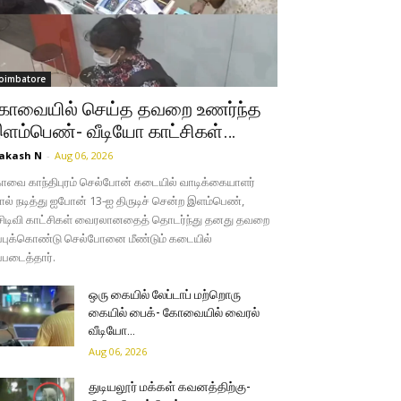
oimbatore
ோவையில் செய்த தவறை உணர்ந்த
ளம்பெண்- வீடியோ காட்சிகள்…
akash N
-
Aug 06, 2026
வை காந்திபுரம் செல்போன் கடையில் வாடிக்கையாளர்
ல் நடித்து ஐபோன் 13-ஐ திருடிச் சென்ற இளம்பெண்,
சிடிவி காட்சிகள் வைரலானதைத் தொடர்ந்து தனது தவறை
்புக்கொண்டு செல்போனை மீண்டும் கடையில்
்படைத்தார்.
ஒரு கையில் லேப்டாப் மற்றொரு
கையில் பைக்- கோவையில் வைரல்
வீடியோ…
Aug 06, 2026
துடியலூர் மக்கள் கவனத்திற்கு-