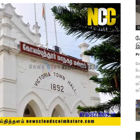
C
க
இ
Pr
கோ
போ
சி
ஒப
ஒப