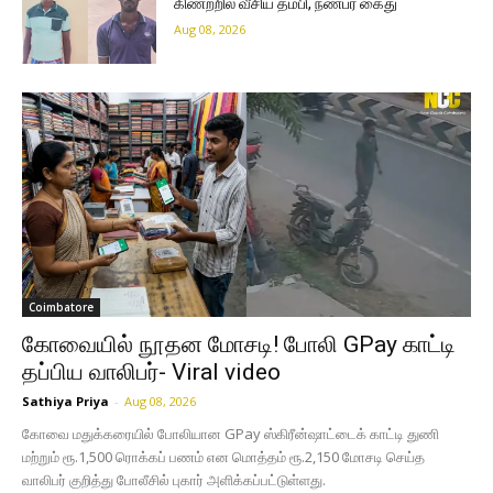
கிணற்றில் வீசிய தம்பி, நண்பர் கைது
Aug 08, 2026
Coimbatore
கோவையில் நூதன மோசடி! போலி GPay காட்டி
தப்பிய வாலிபர்- Viral video
Sathiya Priya
-
Aug 08, 2026
கோவை மதுக்கரையில் போலியான GPay ஸ்கிரீன்ஷாட்டைக் காட்டி துணி
மற்றும் ரூ.1,500 ரொக்கப் பணம் என மொத்தம் ரூ.2,150 மோசடி செய்த
வாலிபர் குறித்து போலீசில் புகார் அளிக்கப்பட்டுள்ளது.