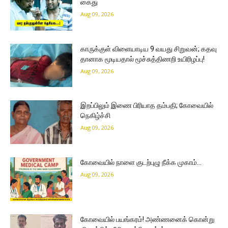
கைது
Aug 09, 2026
காருக்குள் விளையாடிய 9 வயது சிறுவன்; கதவு
தானாக மூடியதால் மூச்சுத்திணறி உயிரிழப்பு!
Aug 09, 2026
இறப்பிலும் இணை பிரியாத தம்பதி; கோவையில்
நெகிழ்ச்சி
Aug 09, 2026
கோவையில் நாளை குடற்புழு நீக்க முகாம்…
Aug 09, 2026
கோவையில் பயங்கரம்! அண்ணனைக் கொன்று