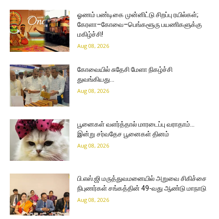
ஓணம் பண்டிகை முன்னிட்டு சிறப்பு ரயில்கள்;
கேரளா–கோவை–பெங்களூரு பயணிகளுக்கு
மகிழ்ச்சி!
Aug 08, 2026
கோவையில் சுதேசி மேளா நிகழ்ச்சி
துவங்கியது…
Aug 08, 2026
பூனைகள் வளர்த்தால் மாரடைப்பு வராதாம்…
இன்று சர்வதேச பூனைகள் தினம்
Aug 08, 2026
பி.எஸ்.ஜி மருத்துவமனையில் அறுவை சிகிச்சை
நிபுணர்கள் சங்கத்தின் 49-வது ஆண்டு மாநாடு
Aug 08, 2026