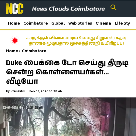
Home
Coimbatore
Global
Web Stories
Cinema
Life Style
காருக்குள் விளையாடிய 9 வயது சிறுவன்; கதவு
தானாக மூடியதால் மூச்சுத்திணறி உயிரிழப்பு!
Home
Coimbatore
Duke பைக்கை டோ செய்து திருடி
சென்ற கொள்ளையர்கள்…
வீடியோ
By
Prakash N
Feb 03, 2026 10:38 AM