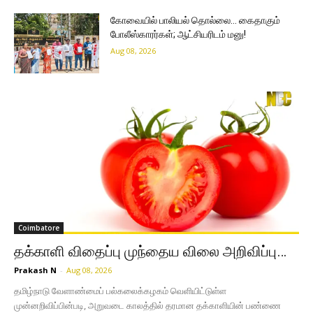
கோவையில் பாலியல் தொல்லை… கைதாகும்
போலீஸ்காரர்கள்; ஆட்சியரிடம் மனு!
Aug 08, 2026
Coimbatore
தக்காளி விதைப்பு முந்தைய விலை அறிவிப்பு…
Prakash N
-
Aug 08, 2026
தமிழ்நாடு வேளாண்மைப் பல்கலைக்கழகம் வெளியிட்டுள்ள
முன்னறிவிப்பின்படி, அறுவடை காலத்தில் தரமான தக்காளியின் பண்ணை