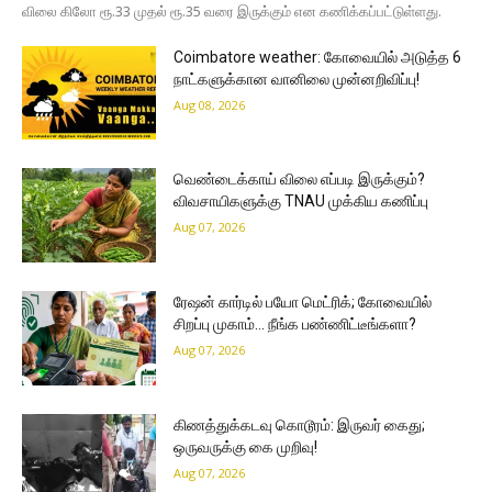
விலை கிலோ ரூ.33 முதல் ரூ.35 வரை இருக்கும் என கணிக்கப்பட்டுள்ளது.
Coimbatore weather: கோவையில் அடுத்த 6
நாட்களுக்கான வானிலை முன்னறிவிப்பு!
Aug 08, 2026
வெண்டைக்காய் விலை எப்படி இருக்கும்?
விவசாயிகளுக்கு TNAU முக்கிய கணிப்பு
Aug 07, 2026
ரேஷன் கார்டில் பயோ மெட்ரிக்; கோவையில்
சிறப்பு முகாம்… நீங்க பண்ணிட்டீங்களா?
Aug 07, 2026
கிணத்துக்கடவு கொடூரம்: இருவர் கைது;
ஒருவருக்கு கை முறிவு!
Aug 07, 2026