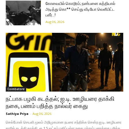
கோவையில் கொடூரம்; நண்பனை சுத்தியால்
அடித்து கொ** செய்து வீடியோ வெளீயிட்ட
பகீர்…!
Aug 06, 2026
Coimbatore
நட்பாக பழகி கடத்தல்; ஐ.டி. ஊழியரை தாக்கி
நகை, பணம் பறித்த நால்வர் கைது
Sathiya Priya
-
Aug 06, 2026
செல்போன் செயலி மூலம் அறிமுகமான நபரை சந்திக்க சென்ற ஐ.டி. ஊழியரை
காரில் கடத்தி தாக்கி, ரூ.1.5 லட்சம் மதிப்புள்ள நகை மற்றும் பணத்தை பறித்த