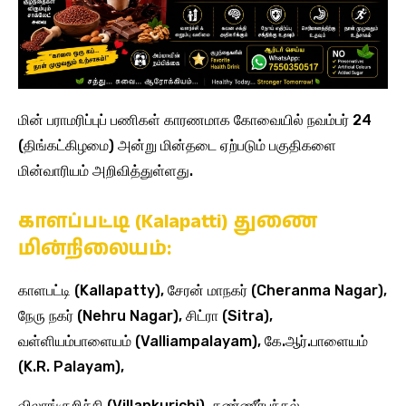
மின் பராமரிப்புப் பணிகள் காரணமாக கோவையில் நவம்பர் 24
(திங்கட்கிழமை) அன்று மின்தடை ஏற்படும் பகுதிகளை
மின்வாரியம் அறிவித்துள்ளது.
காளப்பட்டி (Kalapatti) துணை
மின்நிலையம்:
காளபட்டி (Kallapatty), சேரன் மாநகர் (Cheranma Nagar),
நேரு நகர் (Nehru Nagar), சிட்ரா (Sitra),
வள்ளியம்பாளையம் (Valliampalayam), கே.ஆர்.பாளையம்
(K.R. Palayam),
விலாங்குறிச்சி (Villankurichi), தண்ணீர்பந்தல்