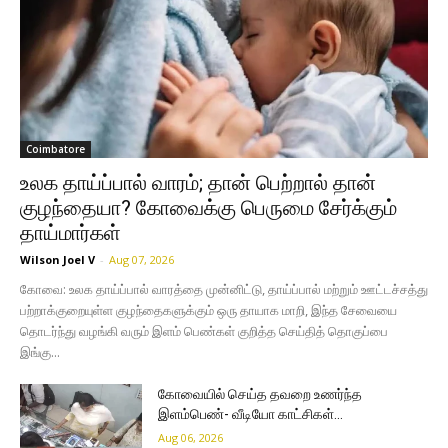
Coimbatore
உலக தாய்ப்பால் வாரம்; தான் பெற்றால் தான்
குழந்தையா? கோவைக்கு பெருமை சேர்க்கும்
தாய்மார்கள்
Wilson Joel V
-
Aug 07, 2026
கோவை: உலக தாய்ப்பால் வாரத்தை முன்னிட்டு, தாய்ப்பால் மற்றும் ஊட்டச்சத்து
பற்றாக்குறையுள்ள குழந்தைகளுக்கும் ஒரு தாயாக மாறி, இந்த சேவையை
தொடர்ந்து வழங்கி வரும் இளம் பெண்கள் குறித்த செய்தித் தொகுப்பை
இங்கு...
கோவையில் செய்த தவறை உணர்ந்த
இளம்பெண்- வீடியோ காட்சிகள்…
Aug 06, 2026