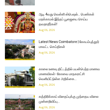
ஆடி 4வது வெள்ளி ஸ்பெஷல்… பெண்கள்
மறக்காமல் இந்தப் பூஜையை செய்ய
தவறாதீர்கள்!
Aug 06, 2026
Latest News Coimbatore | கோயம்புத்தூர்
மாவட்ட செய்திகள்
Aug 06, 2026
காலை உணவு திட்டத்தில் பயன்பெற்ற மாணவ
மாணவிகள்- கோவை மாநகராட்சி
வெளியிட்டுள்ள அறிக்கை…
Aug 06, 2026
கத்திரிக்காய் விதைப்புக்கு முந்தைய விலை
முன்னறிவிப்பு…
Aug 06, 2026