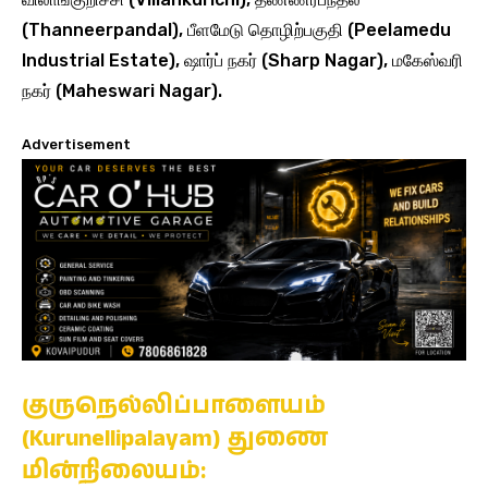
(Thanneerpandal), பீளமேடு தொழிற்பகுதி (Peelamedu
Industrial Estate), ஷார்ப் நகர் (Sharp Nagar), மகேஸ்வரி
நகர் (Maheswari Nagar).
Advertisement
குருநெல்லிப்பாளையம்
(Kurunellipalayam) துணை
மின்நிலையம்: