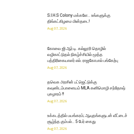
S.I.H.S Colony மக்களே… உங்களுக்கு
திங்கட்கிழமை மின்தடை!
Aug 07, 2026
கோவை ஜி.ஆர்.டி. கல்லூரி தொழில்
வழிகாட்டுதல் நிகழ்ச்சியில் மூத்த
பத்திரிகையாளர் எல். ராஜகோபால் பங்கேற்பு
Aug 07, 2026
தவெக அரசின் பட்ஜெட்டுக்கு
கவுண்டம்பாளையம் MLA கனிமொழி சந்தோஷ்
புகழாரம் !!
Aug 07, 2026
உக்கடத்தில் பயங்கரம்; ஆயுதங்களுடன் வீட்டைச்
சூழ்ந்த கும்பல்… 5 பேர் கைது
Aug 07, 2026