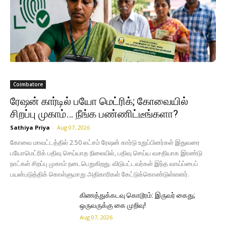
Coimbatore
ரேஷன் கார்டில் பயோ மெட்ரிக்; கோவையில்
சிறப்பு முகாம்… நீங்க பண்ணிட்டீங்களா?
Sathiya Priya
-
Aug 07, 2026
கோவை மாவட்டத்தில் 2.50 லட்சம் ரேஷன் கார்டு உறுப்பினர்கள் இதுவரை
பயோமெட்ரிக் பதிவு செய்யாத நிலையில், பதிவு செய்ய வசதியாக இரண்டு
நாட்கள் சிறப்பு முகாம் நடைபெறுகிறது. விடுபட்டவர்கள் இந்த வாய்ப்பைப்
பயன்படுத்திக் கொள்ளுமாறு அதிகாரிகள் கேட்டுக்கொண்டுள்ளனர்.
கிணத்துக்கடவு கொடூரம்: இருவர் கைது;
ஒருவருக்கு கை முறிவு!
Aug 07, 2026