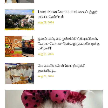
Latest News Coimbatore | கோயம்புத்தூர்
மாவட்ட செய்திகள்
Aug 08, 2026
ஓணம் பண்டிகை முன்னிட்டு சிறப்பு ரயில்கள்;
கேரளா–கோவை–பெங்களூரு பயணிகளுக்கு
மகிழ்ச்சி!
Aug 08, 2026
கோவையில் சுதேசி மேளா நிகழ்ச்சி
துவங்கியது…
Aug 08, 2026