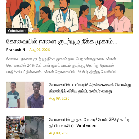
Coimbatore
கோவையில் நாளை குடற்புழு நீக்க முகாம்…
Prakash N
-
Aug 09, 2026
கோவை: நாளை குடற்புழு நீக்க முகாம் நடைபெற உள்ளது உலக மக்கள்
தொகையில் 24% பேர் மண் மூலம் பரவும் குடற்புழு தொற்று நோயால்
பாதிக்கப்பட்டுள்ளனர். மக்கள் தொகையில் 1% பேர் திறந்த வெளியில்...
கோவையில் பயங்கரம்! அண்ணனைக் கொன்று
கிணற்றில் வீசிய தம்பி, நண்பர் கைது
Aug 08, 2026
கோவையில் நூதன மோசடி! போலி GPay காட்டி
தப்பிய வாலிபர்- Viral video
Aug 08, 2026