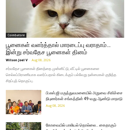
Coimbatore
பூனைகள் வளர்த்தால் மாரடைப்பு வராதாம்…
இன்று சர்வதேச பூனைகள் தினம்
Wilson Joel V
-
Aug 08, 2026
சர்வதேச பூனைகள் தினத்தை முன்னிட்டு, வீட்டில் பூனைகளை
செல்லப்பிராணியாக வளர்ப்பதால் கிடைக்கும் பல்வேறு நன்மைகள் குறித்த
சிறப்புத் தொகுப்பு.
பி.எஸ்.ஜி மருத்துவமனையில் அறுவை சிகிச்சை
நிபுணர்கள் சங்கத்தின் 49-வது ஆண்டு மாநாடு
Aug 08, 2026
கோவையில் பாலியல் தொல்லை… கைதாகும்