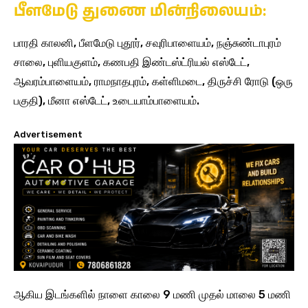
பீளமேடு துணை மின்நிலையம்:
பாரதி காலனி, பீளமேடு புதூர், சவுரிபாளையம், நஞ்சுண்டாபுரம்
சாலை, புளியகுளம், கணபதி இண்டஸ்ட்ரியல் எஸ்டேட்,
ஆவரம்பாளையம், ராமநாதபுரம், கள்ளிமடை, திருச்சி ரோடு (ஒரு
பகுதி), மீனா எஸ்டேட், உடையாம்பாளையம்.
Advertisement
ஆகிய இடங்களில் நாளை காலை 9 மணி முதல் மாலை 5 மணி