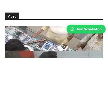
Video
Join WhatsApp
Coimbatore
கோவையில் செய்த தவறை உணர்ந்த
இளம்பெண்- வீடியோ காட்சிகள்…
Prakash N
-
Aug 06, 2026
கோவை காந்திபுரம் செல்போன் கடையில் வாடிக்கையாளர் போல் நடித்து
ஐபோன் 13-ஐ திருடிச் சென்ற இளம்பெண், சிசிடிவி காட்சிகள் வைரலானதைத்