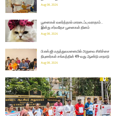
Aug 08, 2026
பூனைகள் வளர்த்தால் மாரடைப்பு வராதாம்…
இன்று சர்வதேச பூனைகள் தினம்
Aug 08, 2026
பி.எஸ்.ஜி மருத்துவமனையில் அறுவை சிகிச்சை
நிபுணர்கள் சங்கத்தின் 49-வது ஆண்டு மாநாடு
Aug 08, 2026