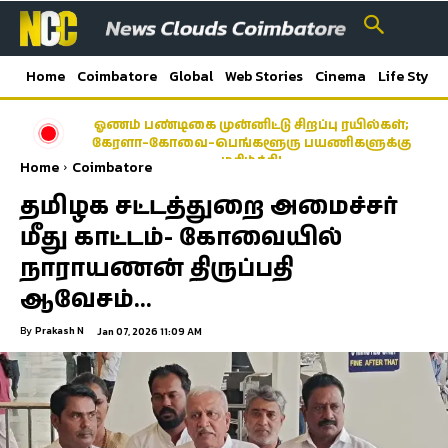
Home
Coimbatore
Global
Web Stories
Cinema
Life Style
ஓணம் பண்டிகை முன்னிட்டு சிறப்பு ரயில்கள்;
கேரளா–கோவை–பெங்களூரு பயணிகளுக்கு
மகிழ்ச்சி!
Home
Coimbatore
தமிழக சட்டத்துறை அமைச்சர்
மீது காட்டம்- கோவையில்
நாராயணன் திருப்பதி
ஆவேசம்…
By
Prakash N
Jan 07, 2026 11:09 AM