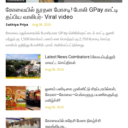
Coimbatore
கோவையில் நூதன மோசடி! போலி GPay காட்டி
தப்பிய வாலிபர்- Viral video
Sathiya Priya
-
Aug 08, 2026
கோவை மதுக்கரையில் போலியான GPay ஸ்கிரீன்ஷாட்டைக் காட்டி துணி
மற்றும் ரூ.1,500 ரொக்கப் பணம் என மொத்தம் ரூ.2,150 மோசடி செய்த
வாலிபர் குறித்து போலீசில் புகார் அளிக்கப்பட்டுள்ளது.
Latest News Coimbatore | கோயம்புத்தூர்
மாவட்ட செய்திகள்
Aug 08, 2026
ஓணம் பண்டிகை முன்னிட்டு சிறப்பு ரயில்கள்;
கேரளா–கோவை–பெங்களூரு பயணிகளுக்கு
மகிழ்ச்சி!
Aug 08, 2026
கோவையில் சுதேசி மேளா நிகழ்ச்சி
துவங்கியது…