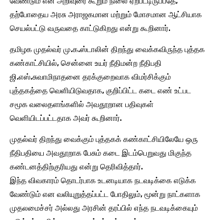
வேண்டும் என அறிவுரை கூறும் நிலை ஏற்பட்டிருப்பதே,
தற்போதைய அரசு அராஜகமான மற்றும் மோசமான ஆட்சியாக
செயல்பட்டு வருவதை காட்டுகிறது என்று கூறினார்.
தமிழக முதல்வர் மு.க.ஸ்டாலின் திறந்து வைக்கவிருந்த புத்தக
கண்காட்சியில், சென்னை உயர் நீதிமன்ற நீதிபதி
ஜி.எஸ்.சுவாமிநாதனை தரக்குறைவாக விமர்சிக்கும்
புத்தகத்தை வெளியிடுவதாக, குறிப்பிட்ட கடை எண் உட்பட
சமூக வலைதளங்களில் அவதூறான பதிவுகள்
வெளியிடப்பட்டதாக அவர் கூறினார்.
முதல்வர் திறந்து வைக்கும் புத்தகக் கண்காட்சியிலேயே ஒரு
நீதிபதியை அவதூறாக பேசும் கடை இடம்பெறுவது மிகுந்த
கண்டனத்திற்குரியது என்று தெரிவித்தார்.
இந்த விவகாரம் தொடர்பாக உடனடியாக நடவடிக்கை எடுக்க
வேண்டும் என வலியுறுத்தப்பட்ட போதிலும், மூன்று நாட்களாக
முதலமைச்சர் அல்லது அரசின் தரப்பில் எந்த நடவடிக்கையும்