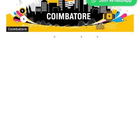
Join WhatsApp
Coimbatore
S.I.H.S Colony மக்களே… உங்களுக்கு
திங்கட்கிழமை மின்தடை!
Sathiya Priya
-
Aug 07, 2026
ஆகஸ்ட் 10-ம் தேதி பராமரிப்பு பணிகளுக்காக கோவை எம்.ஜி. ரோடு துணை
மின் நிலையத்திற்கு உட்பட்ட பகுதிகளில் காலை 9 மணி முதல் மாலை 5 மணி
வரை மின் தடை அறிவிக்கப்பட்டுள்ளது.
கோவை ஜி.ஆர்.டி. கல்லூரி தொழில்
வழிகாட்டுதல் நிகழ்ச்சியில் மூத்த
பத்திரிகையாளர் எல். ராஜகோபால் பங்கேற்பு
Aug 07, 2026
தவெக அரசின் பட்ஜெட்டுக்கு
கவுண்டம்பாளையம் MLA கனிமொழி சந்தோஷ்
புகழாரம் !!