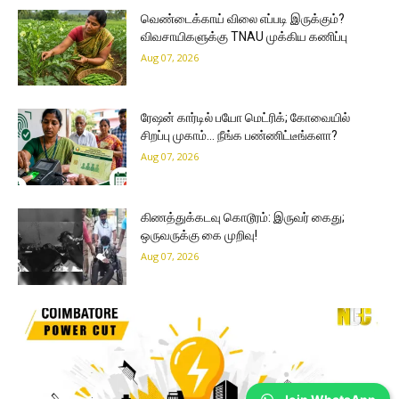
வெண்டைக்காய் விலை எப்படி இருக்கும்?
விவசாயிகளுக்கு TNAU முக்கிய கணிப்பு
Aug 07, 2026
ரேஷன் கார்டில் பயோ மெட்ரிக்; கோவையில்
சிறப்பு முகாம்… நீங்க பண்ணிட்டீங்களா?
Aug 07, 2026
கிணத்துக்கடவு கொடூரம்: இருவர் கைது;
ஒருவருக்கு கை முறிவு!
Aug 07, 2026