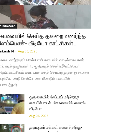
oimbatore
ோவையில் செய்த தவறை உணர்ந்த
ளம்பெண்- வீடியோ காட்சிகள்…
akash N
-
Aug 06, 2026
வை காந்திபுரம் செல்போன் கடையில் வாடிக்கையாளர்
ல் நடித்து ஐபோன் 13-ஐ திருடிச் சென்ற இளம்பெண்,
சிடிவி காட்சிகள் வைரலானதைத் தொடர்ந்து தனது தவறை
்புக்கொண்டு செல்போனை மீண்டும் கடையில்
்படைத்தார்.
ஒரு கையில் லேப்டாப் மற்றொரு
கையில் பைக்- கோவையில் வைரல்
வீடியோ…
Aug 06, 2026
துடியலூர் மக்கள் கவனத்திற்கு-