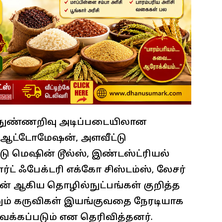
 நுண்ணறிவு அடிப்படையிலான
ம் ஆட்டோமேஷன், அளவீட்டு
டு மெஷின் டூல்ஸ், இண்டஸ்ட்ரியல்
ட் ஃபேக்டரி எக்கோ சிஸ்டம்ஸ், லேசர்
ின் ஆகிய தொழில்நுட்பங்கள் குறித்த
ும் கருவிகள் இயங்குவதை நேரடியாக
ைக்கப்படும் என தெரிவித்தனர்.