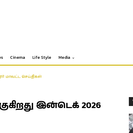
es
Cinema
Life Style
Media
பு ரயில்கள்; கேரளா–கோவை–பெங்களூரு பயணிகளுக்கு மகிழ்ச்சி!
கிறது இன்டெக் 2026