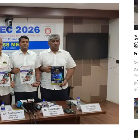
C
க
இ
Pr
கோ
போ
சி
ஒப
ஒப