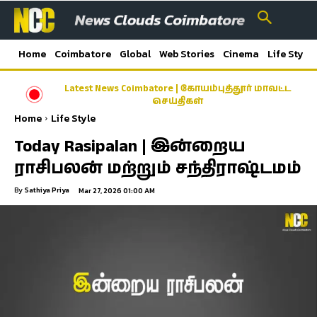
Home
Coimbatore
Global
Web Stories
Cinema
Life Style
Latest News Coimbatore | கோயம்புத்தூர் மாவட்ட
ஓணம் பண்டிகை முன்னிட்டு சிறப்பு ரயில்கள்;
கேரளா–கோவை–பெங்களூரு பயணிகளுக்கு
செய்திகள்
மகிழ்ச்சி!
Home
Life Style
Today Rasipalan | இன்றைய
ராசிபலன் மற்றும் சந்திராஷ்டமம்
By
Sathiya Priya
Mar 27, 2026 01:00 AM