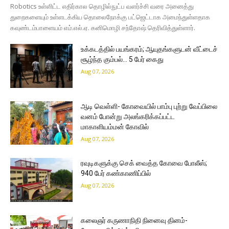
Robotics உள்ளிட்ட எதிர்கால தொழில்நுட்ப வளர்ச்சி வரை அனைத்து
துறைகளையும் உள்ளடக்கிய தொலைநோக்கு பட்ஜெட்டாக அமைந்துள்ளதாக
கவுண்டம்பாளையம் எம்.எல்.ஏ. கனிமொழி சந்தோஷ் தெரிவித்துள்ளார்.
உக்கடத்தில் பயங்கரம்; ஆயுதங்களுடன் வீட்டைச்
சூழ்ந்த கும்பல்… 5 பேர் கைது
Aug 07, 2026
ஆடி வெள்ளி- கோவையில் பாம்பு புற்று வேப்பிலை
வனம் போன்று அலங்கரிக்கப்பட்ட
மாகாளியம்மன் கோவில்
Aug 07, 2026
ரவுடிகளுக்கு செக் வைத்த கோவை போலீஸ்;
940 பேர் கண்காணிப்பில்
Aug 07, 2026
கலைஞர் கருணாநிதி நினைவு தினம்-