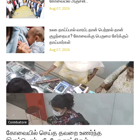
கோவையில் அஞ்சலி…
Aug 07, 2026
உலக தாய்ப்பால் வாரம்; தான் பெற்றால் தான்
குழந்தையா? கோவைக்கு பெருமை சேர்க்கும்
தாய்மார்கள்
Aug 07, 2026
Coimbatore
கோவையில் செய்த தவறை உணர்ந்த