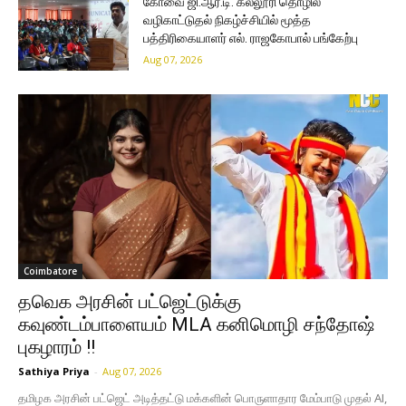
கோவை ஜி.ஆர்.டி. கல்லூரி தொழில்
வழிகாட்டுதல் நிகழ்ச்சியில் மூத்த
பத்திரிகையாளர் எல். ராஜகோபால் பங்கேற்பு
Aug 07, 2026
Coimbatore
தவெக அரசின் பட்ஜெட்டுக்கு
கவுண்டம்பாளையம் MLA கனிமொழி சந்தோஷ்
புகழாரம் !!
Sathiya Priya
-
Aug 07, 2026
தமிழக அரசின் பட்ஜெட் அடித்தட்டு மக்களின் பொருளாதார மேம்பாடு முதல் AI,