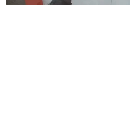
Coimbatore
கோவையில் செய்த தவறை உணர்ந்த
இளம்பெண்- வீடியோ காட்சிகள்…
Prakash N
-
Aug 06, 2026
கோவை காந்திபுரம் செல்போன் கடையில் வாடிக்கையாளர் போல் நடித்து
ஐபோன் 13-ஐ திருடிச் சென்ற இளம்பெண், சிசிடிவி காட்சிகள் வைரலானதைத்
தொடர்ந்து தனது தவறை ஒப்புக்கொண்டு செல்போனை மீண்டும் கடையில்
ஒப்படைத்தார்.
ஒரு கையில் லேப்டாப் மற்றொரு கையில் பைக்-
கோவையில் வைரல் வீடியோ…
Aug 06, 2026
துடியலூர் மக்கள் கவனத்திற்கு- சிசிடிவி
காட்சிகள்…