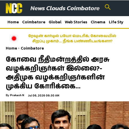
Home
Coimbatore
Global
Web Stories
Cinema
Life Style
ரேஷன் கார்டில் பயோ மெட்ரிக்; கோவையில்
சிறப்பு முகாம்… நீங்க பண்ணிட்டீங்களா?
Home
Coimbatore
கோவை நீதிமன்றத்தில் அரசு
வழக்கறிஞர்கள் இல்லை?-
அதிமுக வழக்கறிஞர்களின்
முக்கிய கோரிக்கை…
By
Prakash N
Jul 06, 2026 06:30 AM