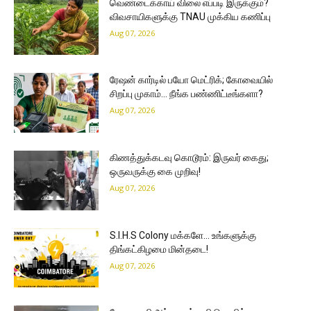
வெண்டைக்காய் விலை எப்படி இருக்கும்?
விவசாயிகளுக்கு TNAU முக்கிய கணிப்பு
Aug 07, 2026
ரேஷன் கார்டில் பயோ மெட்ரிக்; கோவையில்
சிறப்பு முகாம்… நீங்க பண்ணிட்டீங்களா?
Aug 07, 2026
கிணத்துக்கடவு கொடூரம்: இருவர் கைது;
ஒருவருக்கு கை முறிவு!
Aug 07, 2026
S.I.H.S Colony மக்களே… உங்களுக்கு
திங்கட்கிழமை மின்தடை!
Aug 07, 2026