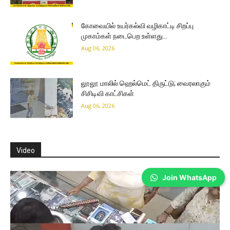
கோவையில் உயர்கல்வி வழிகாட்டி சிறப்பு
முகாம்கள் நடைபெற உள்ளது…
Aug 06, 2026
லூலூ மாலில் ஹெல்மெட் திருட்டு; வைரலாகும்
சிசிடிவி காட்சிகள்
Aug 06, 2026
Video
Join WhatsApp