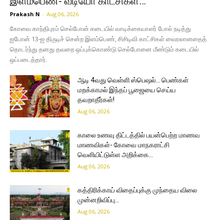
இளம்பெண்- வீடியோ காட்சிகள்…
Prakash N
-
Aug 06, 2026
கோவை காந்திபுரம் செல்போன் கடையில் வாடிக்கையாளர் போல் நடித்து
ஐபோன் 13-ஐ திருடிச் சென்ற இளம்பெண், சிசிடிவி காட்சிகள் வைரலானதைத்
தொடர்ந்து தனது தவறை ஒப்புக்கொண்டு செல்போனை மீண்டும் கடையில்
ஒப்படைத்தார்.
ஆடி 4வது வெள்ளி ஸ்பெஷல்… பெண்கள்
மறக்காமல் இந்தப் பூஜையை செய்ய
தவறாதீர்கள்!
Aug 06, 2026
காலை உணவு திட்டத்தில் பயன்பெற்ற மாணவ
மாணவிகள்- கோவை மாநகராட்சி
வெளியிட்டுள்ள அறிக்கை…
Aug 06, 2026
கத்திரிக்காய் விதைப்புக்கு முந்தைய விலை
முன்னறிவிப்பு…
Aug 06, 2026