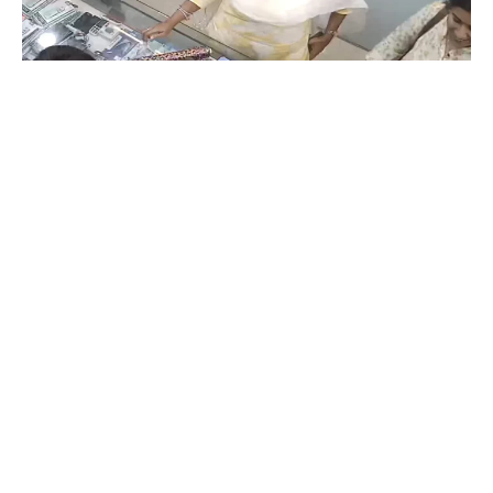
Coimbatore
கோவையில் செய்த தவறை உணர்ந்த
இளம்பெண்- வீடியோ காட்சிகள்…
Prakash N
-
Aug 06, 2026
கோவை காந்திபுரம் செல்போன் கடையில் வாடிக்கையாளர் போல் நடித்து
ஐபோன் 13-ஐ திருடிச் சென்ற இளம்பெண், சிசிடிவி காட்சிகள் வைரலானதைத்
தொடர்ந்து தனது தவறை ஒப்புக்கொண்டு செல்போனை மீண்டும் கடையில்
ஒப்படைத்தார்.
ஒரு கையில் லேப்டாப் மற்றொரு கையில் பைக்-
கோவையில் வைரல் வீடியோ…
Aug 06, 2026