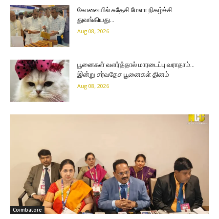
கோவையில் சுதேசி மேளா நிகழ்ச்சி
துவங்கியது…
Aug 08, 2026
பூனைகள் வளர்த்தால் மாரடைப்பு வராதாம்…
இன்று சர்வதேச பூனைகள் தினம்
Aug 08, 2026
Coimbatore