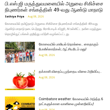
பி.எஸ்.ஜி மருத்துவமனையில் அறுவை சிகிச்சை
நிபுணர்கள் சங்கத்தின் 49-வது ஆண்டு மாநாடு
Sathiya Priya
-
Aug 08, 2026
கோவையில் தமிழ்நாடு அறுவை சிகிச்சை நிபுணர்கள் சங்கத்தின் 49-வது
ஆண்டு மாநாடு நடைபெற்றது. ரோபோடிக் சர்ஜரி, AI உள்ளிட்ட நவீன மருத்துவ
தொழில்நுட்பங்கள் குறித்து பயிற்சி வழங்கப்பட்டது.
கோவையில் பாலியல் தொல்லை… கைதாகும்
போலீஸ்காரர்கள்; ஆட்சியரிடம் மனு!
Aug 08, 2026
தக்காளி விதைப்பு முந்தைய விலை அறிவிப்பு…
Aug 08, 2026
Coimbatore weather: கோவையில் அடுத்த 6
நாட்களுக்கான வானிலை முன்னறிவிப்பு!
Aug 08, 2026