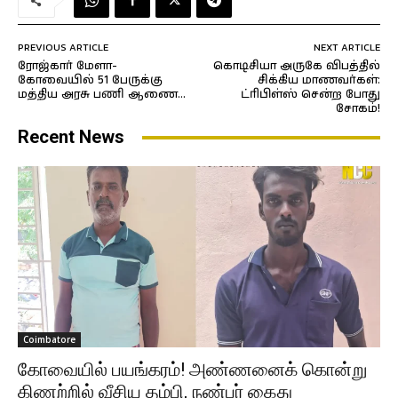
PREVIOUS ARTICLE
NEXT ARTICLE
ரோஜ்கார் மேளா-
கொடிசியா அருகே விபத்தில்
கோவையில் 51 பேருக்கு
சிக்கிய மாணவர்கள்:
மத்திய அரசு பணி ஆணை…
ட்ரிபிள்ஸ் சென்ற போது
சோகம்!
Recent News
Coimbatore
கோவையில் பயங்கரம்! அண்ணனைக் கொன்று
கிணற்றில் வீசிய தம்பி, நண்பர் கைது