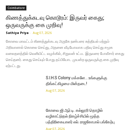
Coimbatore
கிணத்துக்கடவு கொடூரம்: இருவர் கைது;
ஒருவருக்கு கை முறிவு!
Sathiya Priya
-
Aug 07, 2026
கோவை மாவட்டம் கிணத்துக்கடவு அருகே நண்பரை சுத்தியல் மற்றும்
அரிவாளால் கொலை செய்து, அதனை வீடியோவாக பதிவு செய்து சமூக
வலைதளத்தில் வெளியிட்ட வழக்கில், சிறுவன் உட்பட இருவரை போலீசார் கைது
செய்தனர். கைது செய்யும் போது தப்பியோட முயன்ற ஒருவருக்கு கை முறிவு
ஏற்பட்டது.
S.I.H.S Colony மக்களே… உங்களுக்கு
திங்கட்கிழமை மின்தடை!
Aug 07, 2026
கோவை ஜி.ஆர்.டி. கல்லூரி தொழில்
வழிகாட்டுதல் நிகழ்ச்சியில் மூத்த
பத்திரிகையாளர் எல். ராஜகோபால் பங்கேற்பு
Aug 07, 2026