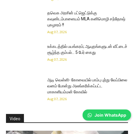
தவெக அரசின் பட்ஜெட்டுக்கு
கவுண்டம்பாளையம் MLA கனிமொழி சந்தோஷ்
புகழாரம் !!
Aug 07, 2026
உக்கடத்தில் பயங்கரம்; ஆயுதங்களுடன் வீட்டைச்
சூழ்ந்த கும்பல்… 5 பேர் கைது
Aug 07, 2026
ஆடி வெள்ளி- கோவையில் பாம்பு புற்று வேப்பிலை
வனம் போன்று அலங்கரிக்கப்பட்ட
மாகாளியம்மன் கோவில்
Aug 07, 2026
Join WhatsApp
Video