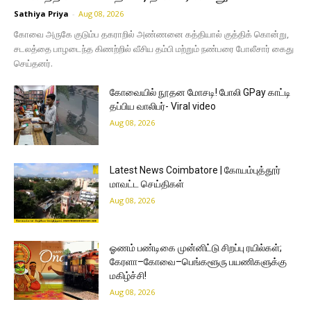
Sathiya Priya
-
Aug 08, 2026
கோவை அருகே குடும்ப தகராறில் அண்ணனை கத்தியால் குத்திக் கொன்று,
சடலத்தை பாழடைந்த கிணற்றில் வீசிய தம்பி மற்றும் நண்பரை போலீசார் கைது
செய்தனர்.
கோவையில் நூதன மோசடி! போலி GPay காட்டி
தப்பிய வாலிபர்- Viral video
Aug 08, 2026
Latest News Coimbatore | கோயம்புத்தூர்
மாவட்ட செய்திகள்
Aug 08, 2026
ஓணம் பண்டிகை முன்னிட்டு சிறப்பு ரயில்கள்;
கேரளா–கோவை–பெங்களூரு பயணிகளுக்கு
மகிழ்ச்சி!
Aug 08, 2026