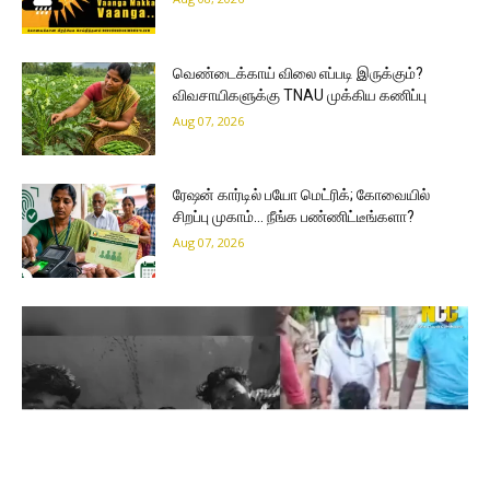
வெண்டைக்காய் விலை எப்படி இருக்கும்?
விவசாயிகளுக்கு TNAU முக்கிய கணிப்பு
Aug 07, 2026
ரேஷன் கார்டில் பயோ மெட்ரிக்; கோவையில்
சிறப்பு முகாம்… நீங்க பண்ணிட்டீங்களா?
Aug 07, 2026