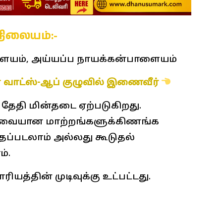
நிலையம்:-
யம், அய்யப்ப நாயக்கன்பாளையம்
 வாட்ஸ்-ஆப் குழுவில் இணைவீர்
 தேதி மின்தடை ஏற்படுகிறது.
 தேவையான மாற்றங்களுக்கிணங்க
தப்படலாம் அல்லது கூடுதல்
்.
ியத்தின் முடிவுக்கு உட்பட்டது.
தடை, கோவை மின்தடை,
 Power Cut Coimbatore, கோவை