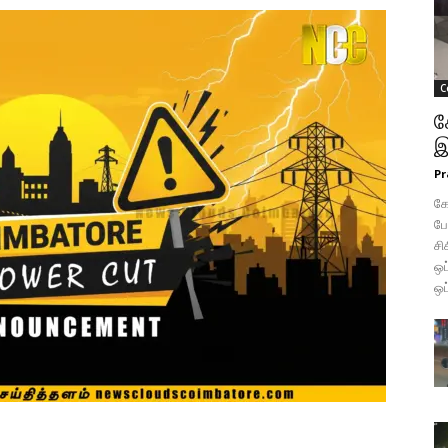
C
க
இ
Pr
கோ
போ
சி
ஒப
ஒப