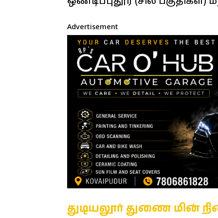
ஒண்டிப்புதூர் (சில பகுதிகள்) மற
Advertisement
துடியலூர் துணை மின் நி