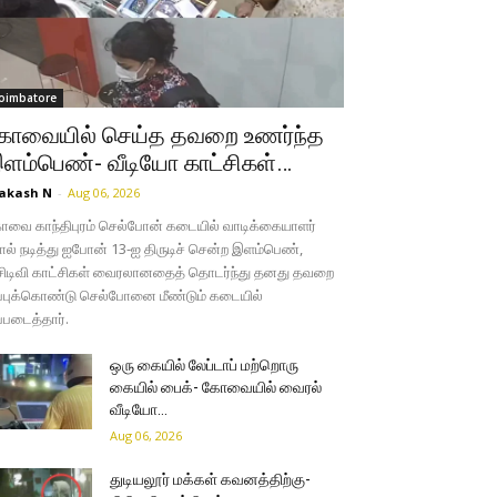
oimbatore
ோவையில் செய்த தவறை உணர்ந்த
ளம்பெண்- வீடியோ காட்சிகள்…
akash N
-
Aug 06, 2026
வை காந்திபுரம் செல்போன் கடையில் வாடிக்கையாளர்
ல் நடித்து ஐபோன் 13-ஐ திருடிச் சென்ற இளம்பெண்,
சிடிவி காட்சிகள் வைரலானதைத் தொடர்ந்து தனது தவறை
்புக்கொண்டு செல்போனை மீண்டும் கடையில்
்படைத்தார்.
ஒரு கையில் லேப்டாப் மற்றொரு
கையில் பைக்- கோவையில் வைரல்
வீடியோ…
Aug 06, 2026
துடியலூர் மக்கள் கவனத்திற்கு-