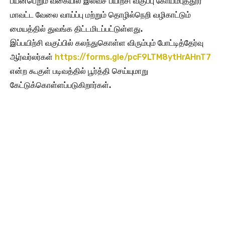
பயன்பெறும் வகையில் இலவச பயிற்சி வகுப்பு கோயம்புத்தூர்
மாவட்ட வேலை வாய்ப்பு மற்றும் தொழில்நெறி வழிகாட்டும்
மையத்தில் துவங்க திட்டமிடப்பட்டுள்ளது.
இப்பயிற்சி வகுப்பில் கலந்துகொள்ள விரும்பும் போட்டித்தேர்வு
ஆர்வர்லர்கள்
https://forms.gle/pcF9LTM8ytHrAHnT7
என்ற கூகுள் படிவத்தில் பூர்த்தி செய்யுமாறு
கேட்டுக்கொள்ளப்படுகிறார்கள்.