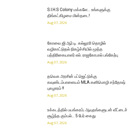
S.I.H.S Colony மக்களே… உங்களுக்கு
திங்கட்கிழமை மின்தடை!
Aug 07, 2026
கோவை ஜி.ஆர்.டி. கல்லூரி தொழில்
வழிகாட்டுதல் நிகழ்ச்சியில் மூத்த
பத்திரிகையாளர் எல். ராஜகோபால் பங்கேற்பு
Aug 07, 2026
தவெக அரசின் பட்ஜெட்டுக்கு
கவுண்டம்பாளையம் MLA கனிமொழி சந்தோஷ்
புகழாரம் !!
Aug 07, 2026
உக்கடத்தில் பயங்கரம்; ஆயுதங்களுடன் வீட்டைச்
சூழ்ந்த கும்பல்… 5 பேர் கைது
Aug 07, 2026