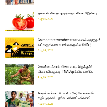
தக்காளி விதைப்பு முந்தைய விலை அறிவிப்பு…
Aug 08, 2026
Coimbatore weather: கோவையில் அடுத்த 6
நாட்களுக்கான வானிலை முன்னறிவிப்பு!
Aug 08, 2026
வெண்டைக்காய் விலை எப்படி இருக்கும்?
விவசாயிகளுக்கு TNAU முக்கிய கணிப்பு
Aug 07, 2026
ரேஷன் கார்டில் பயோ மெட்ரிக்; கோவையில்
சிறப்பு முகாம்… நீங்க பண்ணிட்டீங்களா?
Aug 07, 2026