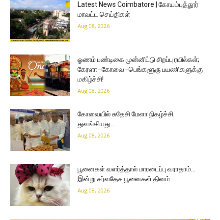
Latest News Coimbatore | கோயம்புத்தூர்
மாவட்ட செய்திகள்
Aug 08, 2026
ஓணம் பண்டிகை முன்னிட்டு சிறப்பு ரயில்கள்;
கேரளா–கோவை–பெங்களூரு பயணிகளுக்கு
மகிழ்ச்சி!
Aug 08, 2026
கோவையில் சுதேசி மேளா நிகழ்ச்சி
துவங்கியது…
Aug 08, 2026
பூனைகள் வளர்த்தால் மாரடைப்பு வராதாம்…
இன்று சர்வதேச பூனைகள் தினம்
Aug 08, 2026