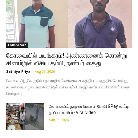
Coimbatore
கோவையில் பயங்கரம்! அண்ணனைக் கொன்று
கிணற்றில் வீசிய தம்பி, நண்பர் கைது
Sathiya Priya
-
Aug 08, 2026
கோவை அருகே குடும்ப தகராறில் அண்ணனை கத்தியால் குத்திக் கொன்று,
சடலத்தை பாழடைந்த கிணற்றில் வீசிய தம்பி மற்றும் நண்பரை போலீசார் கைது
செய்தனர்.
கோவையில் நூதன மோசடி! போலி GPay காட்டி
தப்பிய வாலிபர்- Viral video
Aug 08, 2026