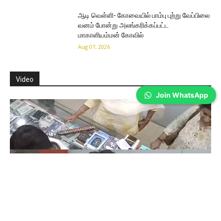
ஆடி வெள்ளி- கோவையில் பாம்பு புற்று வேப்பிலை
வனம் போன்று அலங்கரிக்கப்பட்ட
மாகாளியம்மன் கோவில்
Aug 07, 2026
Video
Join WhatsApp
Coimbatore
கோவையில் செய்த தவறை உணர்ந்த