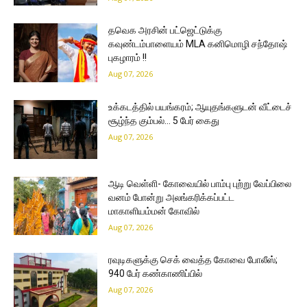
தவெக அரசின் பட்ஜெட்டுக்கு
கவுண்டம்பாளையம் MLA கனிமொழி சந்தோஷ்
புகழாரம் !!
Aug 07, 2026
உக்கடத்தில் பயங்கரம்; ஆயுதங்களுடன் வீட்டைச்
சூழ்ந்த கும்பல்… 5 பேர் கைது
Aug 07, 2026
ஆடி வெள்ளி- கோவையில் பாம்பு புற்று வேப்பிலை
வனம் போன்று அலங்கரிக்கப்பட்ட
மாகாளியம்மன் கோவில்
Aug 07, 2026
ரவுடிகளுக்கு செக் வைத்த கோவை போலீஸ்;
940 பேர் கண்காணிப்பில்
Aug 07, 2026