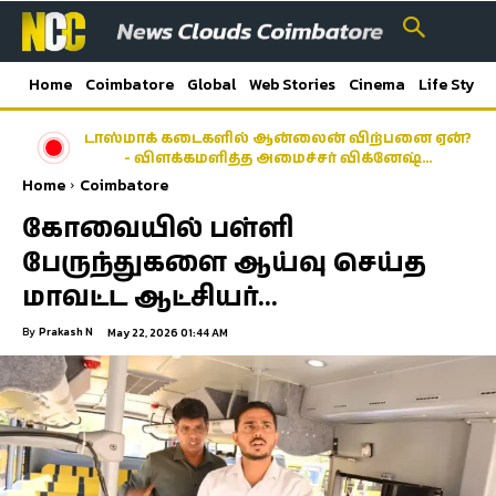
Home
Coimbatore
Global
Web Stories
Cinema
Life Style
டாஸ்மாக் கடைகளில் ஆன்லைன் விற்பனை ஏன்?
- விளக்கமளித்த அமைச்சர் விக்னேஷ்…
Home
Coimbatore
கோவையில் பள்ளி
பேருந்துகளை ஆய்வு செய்த
மாவட்ட ஆட்சியர்…
By
Prakash N
May 22, 2026 01:44 AM