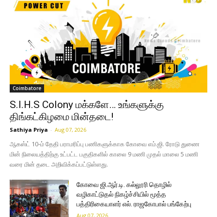
Coimbatore
S.I.H.S Colony மக்களே… உங்களுக்கு
திங்கட்கிழமை மின்தடை!
Sathiya Priya
-
Aug 07, 2026
ஆகஸ்ட் 10-ம் தேதி பராமரிப்பு பணிகளுக்காக கோவை எம்.ஜி. ரோடு துணை
மின் நிலையத்திற்கு உட்பட்ட பகுதிகளில் காலை 9 மணி முதல் மாலை 5 மணி
வரை மின் தடை அறிவிக்கப்பட்டுள்ளது.
கோவை ஜி.ஆர்.டி. கல்லூரி தொழில்
வழிகாட்டுதல் நிகழ்ச்சியில் மூத்த
பத்திரிகையாளர் எல். ராஜகோபால் பங்கேற்பு
Aug 07, 2026