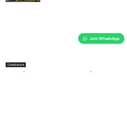
Join WhatsApp
Coimbatore
கலைஞர் கருணாநிதி நினைவு தினம்-
கோவையில் அஞ்சலி…
Prakash N
-
Aug 07, 2026
முன்னாள் முதல்வர் கலைஞர் கருணாநிதியின் 8-வது நினைவு
தினத்தையொட்டி, கோவை மாநகர் மாவட்ட திமுக சார்பில் அமைதி ஊர்வலம்
நடத்தப்பட்டு, பேரறிஞர் அண்ணா சிலை மற்றும் கலைஞரின் உருவப்படத்திற்கு
மாலை அணிவித்து மரியாதை செலுத்தப்பட்டது.
உலக தாய்ப்பால் வாரம்; தான் பெற்றால் தான்