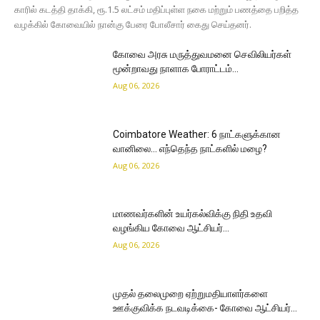
காரில் கடத்தி தாக்கி, ரூ.1.5 லட்சம் மதிப்புள்ள நகை மற்றும் பணத்தை பறித்த
வழக்கில் கோவையில் நான்கு பேரை போலீசார் கைது செய்தனர்.
கோவை அரசு மருத்துவமனை செவிலியர்கள்
மூன்றாவது நாளாக போராட்டம்…
Aug 06, 2026
Coimbatore Weather: 6 நாட்களுக்கான
வானிலை… எந்தெந்த நாட்களில் மழை?
Aug 06, 2026
மாணவர்களின் உயர்கல்விக்கு நிதி உதவி
வழங்கிய கோவை ஆட்சியர்…
Aug 06, 2026
முதல் தலைமுறை ஏற்றுமதியாளர்களை
ஊக்குவிக்க நடவடிக்கை- கோவை ஆட்சியர்…