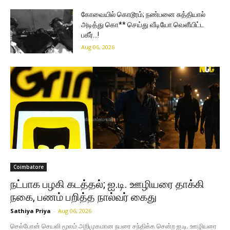
கோவையில் கொடூரம்; நண்பனை சுத்தியால்
அடித்து கொ** செய்து வீடியோ வெளீயிட்ட
பகீர்…!
Aug 06, 2026
Coimbatore
நட்பாக பழகி கடத்தல்; ஐ.டி. ஊழியரை தாக்கி
நகை, பணம் பறித்த நால்வர் கைது
Sathiya Priya
-
Aug 06, 2026
செல்போன் செயலி மூலம் அறிமுகமான நபரை சந்திக்க சென்ற ஐ.டி. ஊழியரை