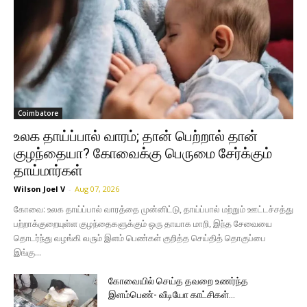
Coimbatore
உலக தாய்ப்பால் வாரம்; தான் பெற்றால் தான்
குழந்தையா? கோவைக்கு பெருமை சேர்க்கும்
தாய்மார்கள்
Wilson Joel V
-
Aug 07, 2026
கோவை: உலக தாய்ப்பால் வாரத்தை முன்னிட்டு, தாய்ப்பால் மற்றும் ஊட்டச்சத்து
பற்றாக்குறையுள்ள குழந்தைகளுக்கும் ஒரு தாயாக மாறி, இந்த சேவையை
தொடர்ந்து வழங்கி வரும் இளம் பெண்கள் குறித்த செய்தித் தொகுப்பை
இங்கு...
கோவையில் செய்த தவறை உணர்ந்த
இளம்பெண்- வீடியோ காட்சிகள்…