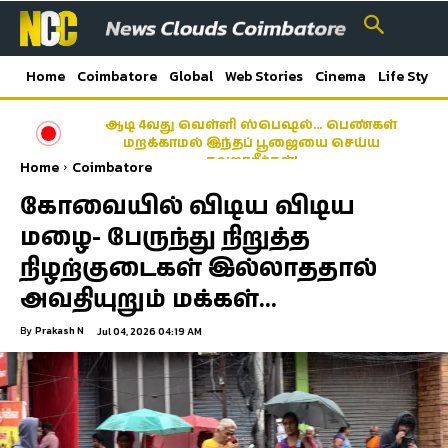
Home
Coimbatore
Global
Web Stories
Cinema
Life Style
ஆடி 4வது வெள்ளி ஸ்பெஷல்… பெண்கள்
மறக்காமல் இந்தப் பூஜையை செய்ய
தவறாதீர்கள்!
Home
Coimbatore
கோவையில் விடிய விடிய
மழை- பேருந்து நிறுத்த
நிழற்குடைகள் இல்லாததால்
அவதியுறும் மக்கள்…
By
Prakash N
Jul 04, 2026 04:19 AM