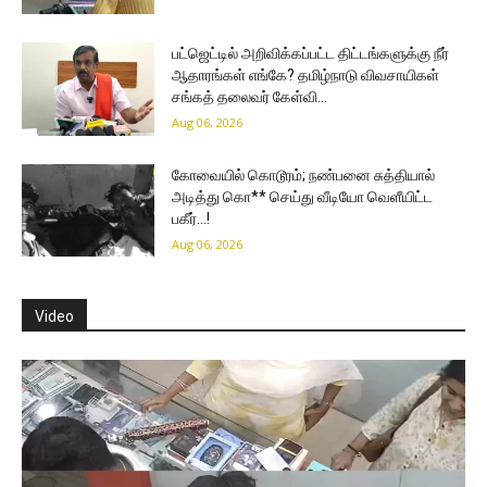
பட்ஜெட்டில் அறிவிக்கப்பட்ட திட்டங்களுக்கு நீர்
ஆதாரங்கள் எங்கே? தமிழ்நாடு விவசாயிகள்
சங்கத் தலைவர் கேள்வி…
Aug 06, 2026
கோவையில் கொடூரம்; நண்பனை சுத்தியால்
அடித்து கொ** செய்து வீடியோ வெளீயிட்ட
பகீர்…!
Aug 06, 2026
Video