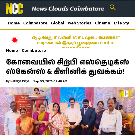
Home
Coimbatore
Global
Web Stories
Cinema
Life Style
ஆடி 4வது வெள்ளி ஸ்பெஷல்… பெண்கள்
Latest News Coimbatore | கோயம்புத்தூர் மாவட்ட
மறக்காமல் இந்தப் பூஜையை செய்ய
செய்திகள்
தவறாதீர்கள்!
Home
Coimbatore
கோவையில் சிற்பி எஸ்தெடிக்ஸ்
ஸ்கேன்ஸ் & கிளினிக் துவக்கம்!
By
Sathiya Priya
Sep 09, 2025 07:40 AM