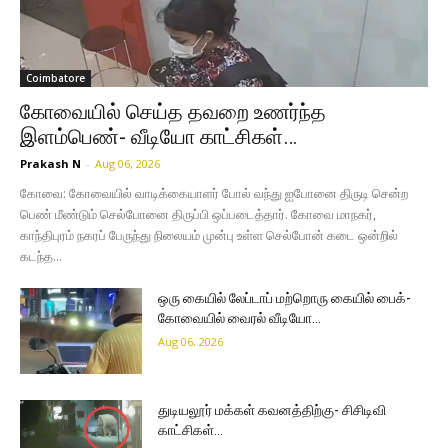
Coimbatore
கோவையில் செய்த தவறை உணர்ந்த
இளம்பெண்- வீடியோ காட்சிகள்…
Prakash N
-
Aug 06, 2026
கோவை: கோவையில் வாடிக்கையாளர் போல் வந்து ஐபோனை திருடி சென்ற
பெண் மீண்டும் செல்போனை திருப்பி ஒப்படைத்தார். கோவை மாநகர்,
காந்திபுரம் நகரப் பேருந்து நிலையம் முன்பு உள்ள செல்போன் கடை ஒன்றில்
கடந்த...
ஒரு கையில் லேப்டாப் மற்றொரு கையில் பைக்-
கோவையில் வைரல் வீடியோ…
Aug 06, 2026
துடியலூர் மக்கள் கவனத்திற்கு- சிசிடிவி
காட்சிகள்…