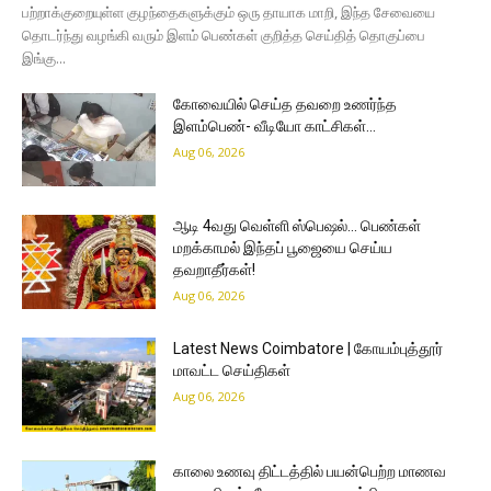
பற்றாக்குறையுள்ள குழந்தைகளுக்கும் ஒரு தாயாக மாறி, இந்த சேவையை
தொடர்ந்து வழங்கி வரும் இளம் பெண்கள் குறித்த செய்தித் தொகுப்பை
இங்கு...
கோவையில் செய்த தவறை உணர்ந்த
இளம்பெண்- வீடியோ காட்சிகள்…
Aug 06, 2026
ஆடி 4வது வெள்ளி ஸ்பெஷல்… பெண்கள்
மறக்காமல் இந்தப் பூஜையை செய்ய
தவறாதீர்கள்!
Aug 06, 2026
Latest News Coimbatore | கோயம்புத்தூர்
மாவட்ட செய்திகள்
Aug 06, 2026
காலை உணவு திட்டத்தில் பயன்பெற்ற மாணவ