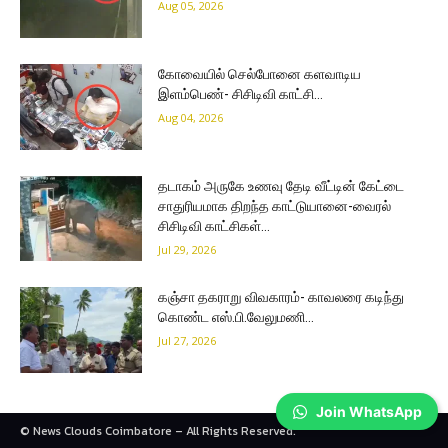
Aug 05, 2026
கோவையில் செல்போனை களவாடிய
இளம்பெண்- சிசிடிவி காட்சி…
Aug 04, 2026
தடாகம் அருகே உணவு தேடி வீட்டின் கேட்டை
சாதுரியமாக திறந்த காட்டுயானை-வைரல்
சிசிடிவி காட்சிகள்…
Jul 29, 2026
கஞ்சா தகராறு விவகாரம்- காவலரை கடிந்து
கொண்ட எஸ்.பி.வேலுமணி…
Jul 27, 2026
Join WhatsApp
© News Clouds Coimbatore – All Rights Reserved.