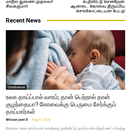
மாநில துணை முதல்வர்
கூறிவிட்டு சென்றேன்.
சிவக்குமார்
ஆனால்… கோவை திரும்பிய
செங்கோட்டையன் பேட்டி!
Recent News
Coimbatore
உலக தாய்ப்பால் வாரம்; தான் பெற்றால் தான்
குழந்தையா? கோவைக்கு பெருமை சேர்க்கும்
தாய்மார்கள்
Wilson Joel V
-
Aug 07, 2026
கோவை: உலக தாய்ப்பால் வாரத்தை முன்னிட்டு, தாய்ப்பால் மற்றும் ஊட்டச்சத்து