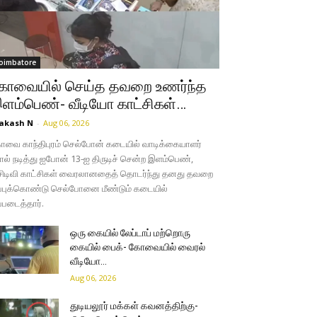
oimbatore
ோவையில் செய்த தவறை உணர்ந்த
ளம்பெண்- வீடியோ காட்சிகள்…
akash N
-
Aug 06, 2026
வை காந்திபுரம் செல்போன் கடையில் வாடிக்கையாளர்
ல் நடித்து ஐபோன் 13-ஐ திருடிச் சென்ற இளம்பெண்,
சிடிவி காட்சிகள் வைரலானதைத் தொடர்ந்து தனது தவறை
்புக்கொண்டு செல்போனை மீண்டும் கடையில்
்படைத்தார்.
ஒரு கையில் லேப்டாப் மற்றொரு
கையில் பைக்- கோவையில் வைரல்
வீடியோ…
Aug 06, 2026
துடியலூர் மக்கள் கவனத்திற்கு-