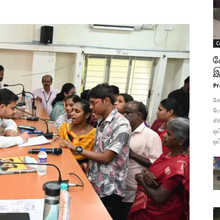
C
க
இ
Pr
கோ
போ
சி
ஒப
ஒப