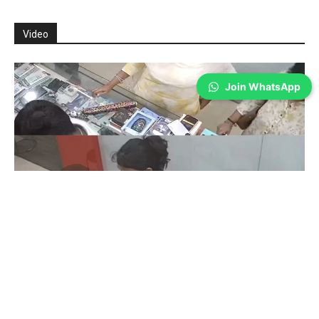
Join WhatsApp
Coimbatore
உக்கடத்தில் பயங்கரம்; ஆயுதங்களுடன் வீட்டைச்
சூழ்ந்த கும்பல்… 5 பேர் கைது
Sathiya Priya
-
Aug 07, 2026
உக்கடம் பகுதியில் நள்ளிரவில் வாலிபரின் வீட்டை ஆயுதங்களுடன்
முற்றுகையிட்டு கொலை மிரட்டல் விடுத்த சம்பவத்தில் 5 பேரை போலீசார் கைது
செய்து சிறையில் அடைத்தனர். இந்த சம்பவம் அப்பகுதியில் பெரும் பரபரப்பை
ஏற்படுத்தியுள்ளது.
ஆடி வெள்ளி- கோவையில் பாம்பு புற்று வேப்பிலை