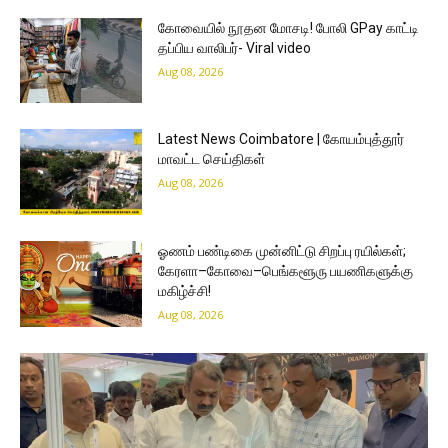
கோவையில் நூதன மோசடி! போலி GPay காட்டி
தப்பிய வாலிபர்- Viral video
Aug 08, 2026
Latest News Coimbatore | கோயம்புத்தூர்
மாவட்ட செய்திகள்
Aug 08, 2026
ஓணம் பண்டிகை முன்னிட்டு சிறப்பு ரயில்கள்;
கேரளா–கோவை–பெங்களூரு பயணிகளுக்கு
மகிழ்ச்சி!
Aug 08, 2026