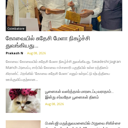
Coimbatore
கோவையில் சுதேசி மேளா நிகழ்ச்சி
துவங்கியது…
Prakash N
-
Aug 08, 2026
கோவை: கோவையில் சுதேசி மேளா நிகழ்ச்சி துவங்கியது. Swadeshi Jagran
Manch அமைப்பு சார்பில் கோவை ஈச்சனாரி பகுதியில் உள்ள ரத்தினம்
கிராண்ட் அரங்கில் 'கோவை சுதேசி மேளா' எனும் உள்நாட்டு உற்பத்தியை
ஊக்குவிப்பதற்கான...
பூனைகள் வளர்த்தால் மாரடைப்பு வராதாம்…
இன்று சர்வதேச பூனைகள் தினம்
Aug 08, 2026
பி.எஸ்.ஜி மருத்துவமனையில் அறுவை சிகிச்சை