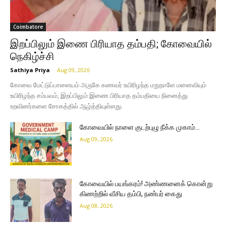
Coimbatore
இறப்பிலும் இணை பிரியாத தம்பதி; கோவையில்
நெகிழ்ச்சி
Sathiya Priya
-
Aug 09, 2026
கோவை மேட்டுப்பாளையம் அருகே கணவர் உயிரிழந்த மறுநாளே மனைவியும்
உயிரிழந்த சம்பவம், இறப்பிலும் இணை பிரியாத தம்பதியை நினைத்து
உறவினர்களை சோகத்தில் ஆழ்த்தியுள்ளது.
கோவையில் நாளை குடற்புழு நீக்க முகாம்…
Aug 09, 2026
கோவையில் பயங்கரம்! அண்ணனைக் கொன்று
கிணற்றில் வீசிய தம்பி, நண்பர் கைது
Aug 08, 2026