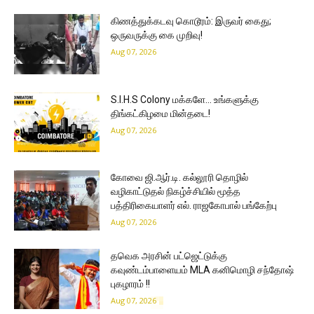
கிணத்துக்கடவு கொடூரம்: இருவர் கைது;
ஒருவருக்கு கை முறிவு!
Aug 07, 2026
S.I.H.S Colony மக்களே… உங்களுக்கு
திங்கட்கிழமை மின்தடை!
Aug 07, 2026
கோவை ஜி.ஆர்.டி. கல்லூரி தொழில்
வழிகாட்டுதல் நிகழ்ச்சியில் மூத்த
பத்திரிகையாளர் எல். ராஜகோபால் பங்கேற்பு
Aug 07, 2026
தவெக அரசின் பட்ஜெட்டுக்கு
கவுண்டம்பாளையம் MLA கனிமொழி சந்தோஷ்
புகழாரம் !!
Aug 07, 2026