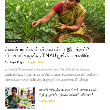
Coimbatore
வெண்டைக்காய் விலை எப்படி இருக்கும்?
விவசாயிகளுக்கு TNAU முக்கிய கணிப்பு
Sathiya Priya
-
Aug 07, 2026
தமிழ்நாடு வேளாண்மைப் பல்கலைக்கழகம் வெளியிட்டுள்ள சந்தை
கணிப்பின்படி, அறுவடை காலத்தில் தரமான வெண்டைக்காயின் பண்ணை
விலை கிலோவுக்கு இவ்வளவு இருக்கும் என கணிக்கப்பட்டுள்ளது.
ரேஷன் கார்டில் பயோ மெட்ரிக்; கோவையில்
சிறப்பு முகாம்… நீங்க பண்ணிட்டீங்களா?
Aug 07, 2026