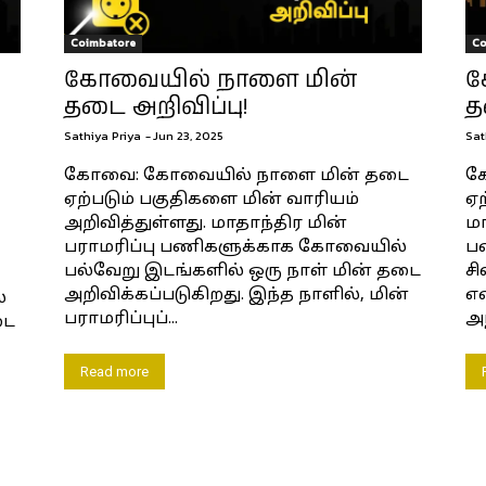
Coimbatore
Co
கோவையில் நாளை மின்
க
தடை அறிவிப்பு!
த
Sathiya Priya
-
Jun 23, 2025
Sat
கோவை: கோவையில் நாளை மின் தடை
க
ஏற்படும் பகுதிகளை மின் வாரியம்
ஏற
அறிவித்துள்ளது. மாதாந்திர மின்
மா
பராமரிப்பு பணிகளுக்காக கோவையில்
ப
பல்வேறு இடங்களில் ஒரு நாள் மின் தடை
சி
அறிவிக்கப்படுகிறது. இந்த நாளில், மின்
என
்
பராமரிப்புப்...
அந
டை
Read more