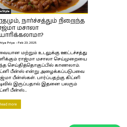
fe Style
ுரதமும், நார்ச்சத்தும் நிறைந்த
ாஜ்மா மசாலா
யாரிக்கலாமா?
hiya Priya
-
Feb 23, 2025
வையான மற்றும் உடலுக்கு ஊட்டச்சத்து
ளிக்கும் ராஜ்மா மசாலா செய்முறையை
்த செய்தித்தொகுப்பில் காணலாம்.
ட்னி பீன்ஸ் என்று அழைக்கப்படுபவை
ஜ்மா பீன்ஸ்கள். பார்ப்பதற்கு கிட்னி
டிவில் இருப்பதால் இதனை பலரும்
ட்னி பீன்ஸ்...
Read more