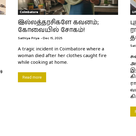
Coimbatore
Li
இல்லத்தரசிகளே கவனம்;
ப
கோவையில் சோகம்!
ர
த
Sathiya Priya
-
Dec 15, 2025
Sat
A tragic incident in Coimbatore where a
woman died after her clothes caught fire
சு
while cooking at home.
அ
இந
ி
கி
Read more
ரா
வ
கி