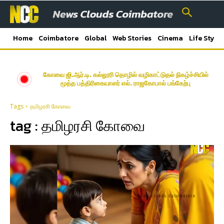
Home
Coimbatore
Global
Web Stories
Cinema
Life Style
கோவை ஜி.ஆர்.டி. கல்லூரி தொழில் வழிகாட்டுதல் நிகழ்ச்சியில்
மூத்த பத்திரிகையாளர் எல். ராஜகோபால் பங்கேற்பு
Tags
தமிழரசி கோவை
tag :
தமிழரசி கோவை