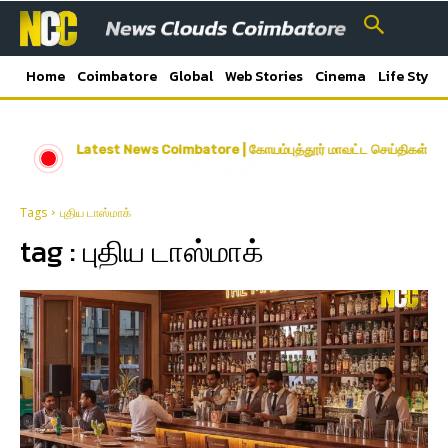
Home
Coimbatore
Global
Web Stories
Cinema
Life Style
எஸ்.பி வேலுமணியை அருகில் வைத்து கொண்டு செ.ம.வேலுச்சாமி
Latest News Coimbatore | கோயம்புத்தூர் மாவட்ட செய்திகள்
கூறிய கருத்துக்கள்…
Tags
புதிய டாஸ்மாக்
tag :
புதிய டாஸ்மாக்