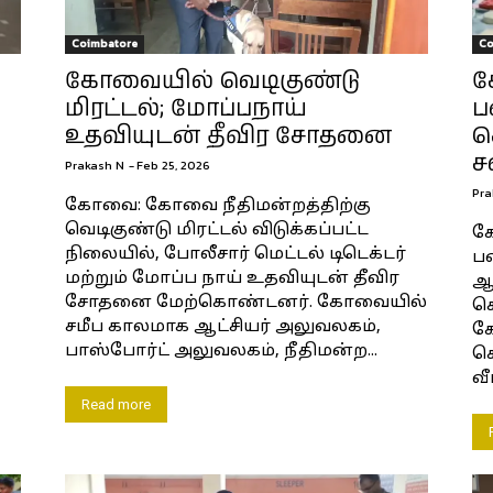
Coimbatore
Co
கோவையில் வெடிகுண்டு
க
மிரட்டல்; மோப்பநாய்
ப
உதவியுடன் தீவிர சோதனை
ச
ச
Prakash N
-
Feb 25, 2026
Pra
கோவை: கோவை நீதிமன்றத்திற்கு
வெடிகுண்டு மிரட்டல் விடுக்கப்பட்ட
க
நிலையில், போலீசார் மெட்டல் டிடெக்டர்
ப
மற்றும் மோப்ப நாய் உதவியுடன் தீவிர
ஆச
சோதனை மேற்கொண்டனர். கோவையில்
கொ
சமீப காலமாக ஆட்சியர் அலுவலகம்,
க
பாஸ்போர்ட் அலுவலகம், நீதிமன்ற...
க
வீ
Read more