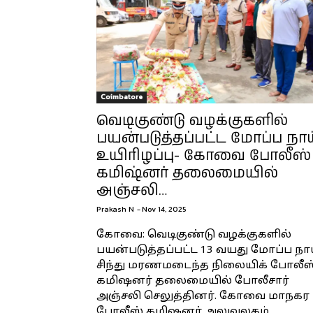
Coimbatore
வெடிகுண்டு வழக்குகளில்
பயன்படுத்தப்பட்ட மோப்ப நா
உயிரிழப்பு- கோவை போலீஸ்
கமிஷ்னர் தலைமையில்
அஞ்சலி…
Prakash N
-
Nov 14, 2025
கோவை: வெடிகுண்டு வழக்குகளில்
பயன்படுத்தப்பட்ட 13 வயது மோப்ப நா
சிந்து மரணமடைந்த நிலையிக் போலீஸ
கமிஷனர் தலைமையில் போலீசார்
அஞ்சலி செலுத்தினர். கோவை மாநகர
போலீஸ் கமிஷனர் அலுவலகம்