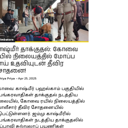
imbatore
ாஷ்மீர் தாக்குதல்: கோவை
யில் நிலையத்தில் மோப்ப
ாய் உதவியுடன் தீவிர
ோதனை!
hiya Priya
-
Apr 25, 2025
வை: காஷ்மீர் பஹல்காம் பகுதியில்
ங்கரவாதிகள் தாக்குதல் நடத்திய
ிலையில், கோவை ரயில் நிலையத்தில்
ோலீசார் தீவிர சோதனையில்
ுபட்டுள்ளனர். ஜம்மு காஷ்மீரில்
ங்கரவாதிகள் நடத்திய தாக்குதலில்
்பாவி சுற்றுலாப் பயணிகள்