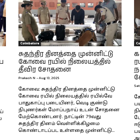
Coimbatore
Co
சுதந்திர தினத்தை முன்னிட்டு
க
ய்
கோவை ரயில் நிலையத்தில்
ர
தீவிர சோதனை
ந
ச
Prakash N
-
Aug 13, 2025
Sat
கோவை: சுதந்திர தினத்தை முன்னிட்டு
கோவை ரயில் நிலையத்தில் ரயில்வே
கோ
பாதுகாப்பு படையினர், வெடி குண்டு
பய
நிபுணர்கள் மோப்பநாய் உடன் சோதனை
ந
ய்
மேற்கொண்டனர். நாட்டின் 79வது
ப
்
சுதந்திர தினம் வெள்ளிக்கிழமை
ஈட
கொண்டாடப்பட உள்ளதை முன்னிட்டு...
பய
அப