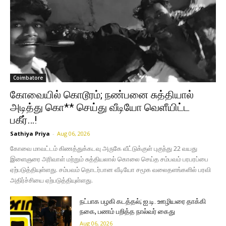
Coimbatore
கோவையில் கொடூரம்; நண்பனை சுத்தியால்
அடித்து கொ** செய்து வீடியோ வெளீயிட்ட
பகீர்…!
Sathiya Priya
-
Aug 06, 2026
கோவை மாவட்டம் கிணத்துக்கடவு அருகே வீட்டுக்குள் புகுந்து 22 வயது
இளைஞரை அரிவாள் மற்றும் சுத்தியலால் கொலை செய்த சம்பவம் பரபரப்பை
ஏற்படுத்தியுள்ளது. சம்பவம் தொடர்பான வீடியோ சமூக வலைதளங்களில் பரவி
அதிர்ச்சியை ஏற்படுத்தியுள்ளது.
நட்பாக பழகி கடத்தல்; ஐ.டி. ஊழியரை தாக்கி
நகை, பணம் பறித்த நால்வர் கைது
Aug 06, 2026