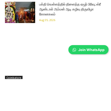
பக்தி வெள்ளத்தில் திளைத்த ஏழூர் பிரிவு; ஸ்ரீ
ஆண்டாள் அம்மன் ஆடி கழிவு திருவிழா
கோலாகலம்
Aug 05, 2026
Join WhatsApp
Coimbatore
பேருந்தில் கல்லூரி மாணவிக்கு பாலியல்
தொல்லை – போலீஸ்காரர் கைது…
Prakash N
-
Aug 05, 2026
கோவை: பேருந்தில் கல்லூரி மாணவிக்கு பாலியல் தொல்லை கொடுத்த போலீஸ்