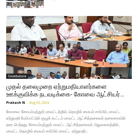
Coimbatore
முதல் தலைமுறை ஏற்றுமதியாளர்களை
ஊக்குவிக்க நடவடிக்கை- கோவை ஆட்சியர்…
Prakash N
-
Aug 06, 2026
கோவை: கோயம்புத்தூர் மாவட்டத்தில், தொழில் மையம் சார்பில், மாவட்ட
ஏற்றுமதி மேம்பாட்டுக் குழுக் கூட்டம் மாவட்ட ஆட்சித்தலைவர் தலைமையில்
நடைபெற்றது. கோயம்புத்தூர் மாவட்ட ஆட்சித்தலைவர் அலுவலகத்தில்,
மாவட்ட தொழில் மையம் சார்பில் மாவட்ட ஏற்றுமதி...