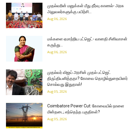
முதல்வரின் மனுக்கள் மீது தீர்வு காணல்- அரசு
அலுவலர்களுக்கு பயிற்சி…
Aug 06, 2026
மக்களை ஏமாற்றிய பட்ஜெட்- வானதி சீனிவாசன்
கருத்து…
Aug 06, 2026
முதல்வர் விஜய் அரசின் முதல் பட்ஜெட்
திருப்தியளித்ததா? கோவை தொழில்துறையினர்
சொல்வது இதுதான்!
Aug 05, 2026
Coimbatore Power Cut: கோவையில் நாளை
மின்தடை; எந்தெந்த பகுதிகள்?
Aug 05, 2026