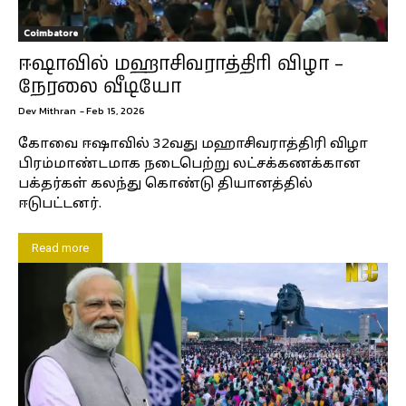
Coimbatore
ஈஷாவில் மஹாசிவராத்திரி விழா –
நேரலை வீடியோ
Dev Mithran
-
Feb 15, 2026
கோவை ஈஷாவில் 32வது மஹாசிவராத்திரி விழா
பிரம்மாண்டமாக நடைபெற்று லட்சக்கணக்கான
பக்தர்கள் கலந்து கொண்டு தியானத்தில்
ஈடுபட்டனர்.
Read more