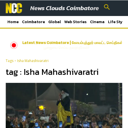
Home
Coimbatore
Global
Web Stories
Cinema
Life Style
Latest News Coimbatore | கோயம்புத்தூர் மாவட்ட செய்திகள்
ஆடி 4வது வெள்ளி ஸ்பெஷல்… பெண்கள் மறக்காமல் இந்தப்
பூஜையை செய்ய தவறாதீர்கள்!
Tags
Isha Mahashivaratri
tag :
Isha Mahashivaratri