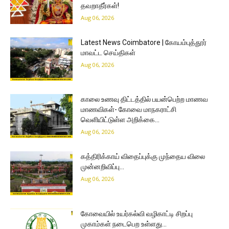
தவறாதீர்கள்!
Aug 06, 2026
Latest News Coimbatore | கோயம்புத்தூர்
மாவட்ட செய்திகள்
Aug 06, 2026
காலை உணவு திட்டத்தில் பயன்பெற்ற மாணவ
மாணவிகள்- கோவை மாநகராட்சி
வெளியிட்டுள்ள அறிக்கை…
Aug 06, 2026
கத்திரிக்காய் விதைப்புக்கு முந்தைய விலை
முன்னறிவிப்பு…
Aug 06, 2026
கோவையில் உயர்கல்வி வழிகாட்டி சிறப்பு
முகாம்கள் நடைபெற உள்ளது…