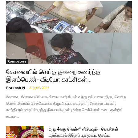
Coimbatore
கோவையில் செய்த தவறை உணர்ந்த
இளம்பெண்- வீடியோ காட்சிகள்…
Prakash N
-
Aug 06, 2026
கோவை: கோவையில் வாடிக்கையாளர் போல் வந்து ஐபோனை திருடி சென்ற
பெண் மீண்டும் செல்போனை திருப்பி ஒப்படைத்தார். கோவை மாநகர்,
காந்திபுரம் நகரப் பேருந்து நிலையம் முன்பு உள்ள செல்போன் கடை ஒன்றில்
கடந்த...
ஆடி 4வது வெள்ளி ஸ்பெஷல்… பெண்கள்
மறக்காமல் இந்தப் பூஜையை செய்ய