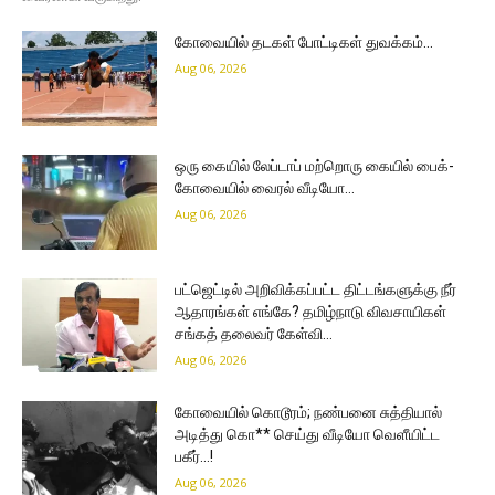
கோவையில் தடகள் போட்டிகள் துவக்கம்…
Aug 06, 2026
ஒரு கையில் லேப்டாப் மற்றொரு கையில் பைக்-
கோவையில் வைரல் வீடியோ…
Aug 06, 2026
பட்ஜெட்டில் அறிவிக்கப்பட்ட திட்டங்களுக்கு நீர்
ஆதாரங்கள் எங்கே? தமிழ்நாடு விவசாயிகள்
சங்கத் தலைவர் கேள்வி…
Aug 06, 2026
கோவையில் கொடூரம்; நண்பனை சுத்தியால்
அடித்து கொ** செய்து வீடியோ வெளீயிட்ட
பகீர்…!
Aug 06, 2026