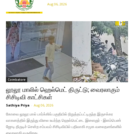
Aug 06, 2026
Coimbatore
லூலூ மாலில் ஹெல்மெட் திருட்டு; வைரலாகும்
சிசிடிவி காட்சிகள்
Sathiya Priya
-
Aug 06, 2026
கோவை லூலூ மால் பார்க்கிங் பகுதியில் நிறுத்தப்பட்டிருந்த இருசக்கர
வாகனத்தில் இருந்து விலை உயர்ந்த ஹெல்மெட்டை இளைஞர் - இளம்பெண்
ஜோடி திருடிச் சென்ற சம்பவம் சிசிடிவியில் பதிவாகி சமூக வலைதளங்களில்
வைரலாகி வருகிறது.