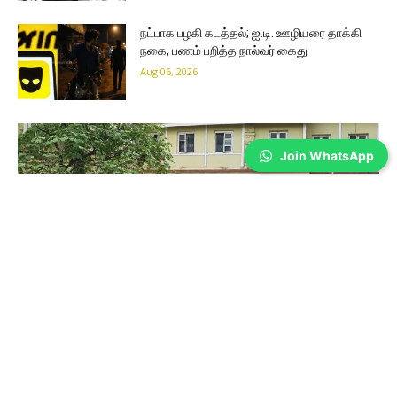
நட்பாக பழகி கடத்தல்; ஐ.டி. ஊழியரை தாக்கி
நகை, பணம் பறித்த நால்வர் கைது
Aug 06, 2026
Join WhatsApp
Coimbatore
கோவை அரசு மருத்துவமனை செவிலியர்கள்
மூன்றாவது நாளாக போராட்டம்…
Prakash N
-
Aug 06, 2026