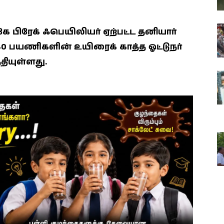
ிரேக் ஃபெயிலியர் ஏற்பட்ட தனியார்
ி 40 பயணிகளின் உயிரைக் காத்த ஓட்டுநர்
தியுள்ளது.