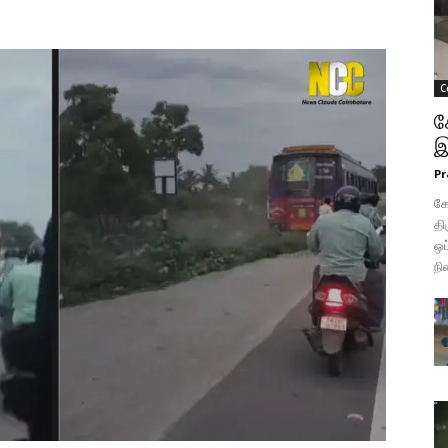
C
க
இ
Pr
க
தி
ஒப
நி