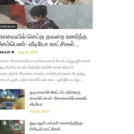
oimbatore
ோவையில் செய்த தவறை உணர்ந்த
ளம்பெண்- வீடியோ காட்சிகள்…
akash N
-
Aug 06, 2026
ோவை: கோவையில் வாடிக்கையாளர் போல் வந்து ஐபோனை
ருடி சென்ற பெண் மீண்டும் செல்போனை திருப்பி
்படைத்தார். கோவை மாநகர், காந்திபுரம் நகரப் பேருந்து
லையம் முன்பு உள்ள செல்போன் கடை ஒன்றில் கடந்த...
ஒரு கையில் லேப்டாப் மற்றொரு
கையில் பைக்- கோவையில் வைரல்
வீடியோ…
Aug 06, 2026
துடியலூர் மக்கள் கவனத்திற்கு-
சிசிடிவி காட்சிகள்…