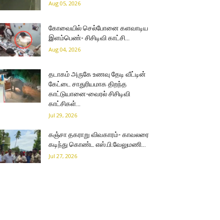
Aug 05, 2026
கோவையில் செல்போனை களவாடிய
இளம்பெண்- சிசிடிவி காட்சி…
Aug 04, 2026
தடாகம் அருகே உணவு தேடி வீட்டின்
கேட்டை சாதுரியமாக திறந்த
காட்டுயானை-வைரல் சிசிடிவி
காட்சிகள்…
Jul 29, 2026
கஞ்சா தகராறு விவகாரம்- காவலரை
கடிந்து கொண்ட எஸ்.பி.வேலுமணி…
Jul 27, 2026