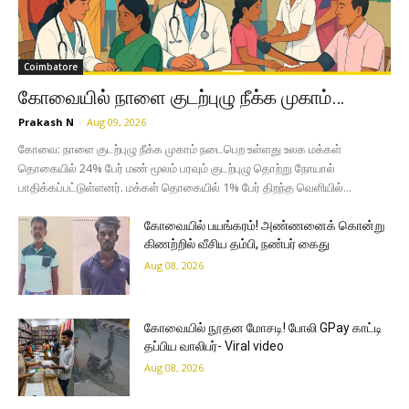
Coimbatore
கோவையில் நாளை குடற்புழு நீக்க முகாம்…
Prakash N
-
Aug 09, 2026
கோவை: நாளை குடற்புழு நீக்க முகாம் நடைபெற உள்ளது உலக மக்கள்
தொகையில் 24% பேர் மண் மூலம் பரவும் குடற்புழு தொற்று நோயால்
பாதிக்கப்பட்டுள்ளனர். மக்கள் தொகையில் 1% பேர் திறந்த வெளியில்...
கோவையில் பயங்கரம்! அண்ணனைக் கொன்று
கிணற்றில் வீசிய தம்பி, நண்பர் கைது
Aug 08, 2026
கோவையில் நூதன மோசடி! போலி GPay காட்டி
தப்பிய வாலிபர்- Viral video
Aug 08, 2026