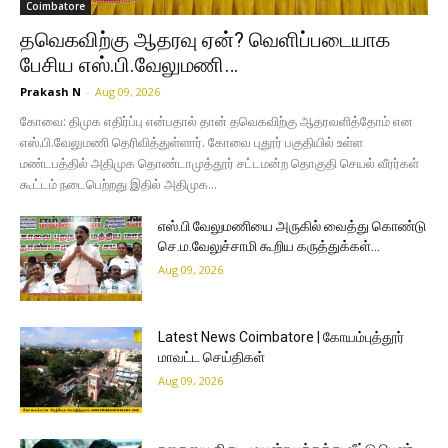
Coimbatore
தவெகவிற்கு ஆதரவு ஏன்? வெளிப்படையாக
பேசிய எஸ்.பி.வேலுமணி…
Prakash N
-
Aug 09, 2026
கோவை: திமுக எதிர்ப்பு என்பதால் தான் தவெகவிற்கு ஆதரவளித்தோம் என
எஸ்.பி.வேலுமணி தெரிவித்துள்ளார். கோவை புதூர் பகுதியில் உள்ள
மண்டபத்தில் அதிமுக தொண்டாமுத்தூர் சட்டமன்ற தொகுதி செயல் வீரர்கள்
கூட்டம் நடைபெற்றது இதில் அதிமுக...
எஸ்.பி வேலுமணியை அருகில் வைத்து கொண்டு
செ.ம.வேலுச்சாமி கூறிய கருத்துக்கள்…
Aug 09, 2026
Latest News Coimbatore | கோயம்புத்தூர்
மாவட்ட செய்திகள்
Aug 09, 2026