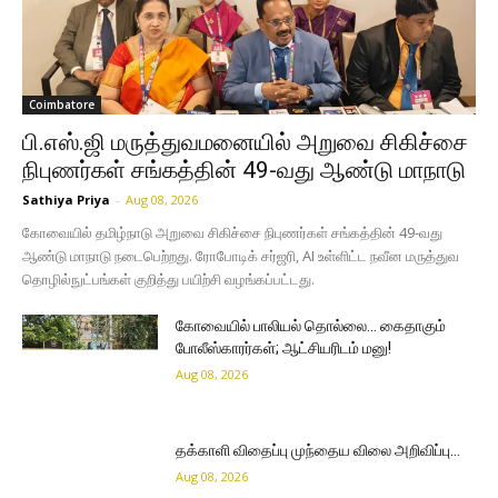
Coimbatore
பி.எஸ்.ஜி மருத்துவமனையில் அறுவை சிகிச்சை
நிபுணர்கள் சங்கத்தின் 49-வது ஆண்டு மாநாடு
Sathiya Priya
-
Aug 08, 2026
கோவையில் தமிழ்நாடு அறுவை சிகிச்சை நிபுணர்கள் சங்கத்தின் 49-வது
ஆண்டு மாநாடு நடைபெற்றது. ரோபோடிக் சர்ஜரி, AI உள்ளிட்ட நவீன மருத்துவ
தொழில்நுட்பங்கள் குறித்து பயிற்சி வழங்கப்பட்டது.
கோவையில் பாலியல் தொல்லை… கைதாகும்
போலீஸ்காரர்கள்; ஆட்சியரிடம் மனு!
Aug 08, 2026
தக்காளி விதைப்பு முந்தைய விலை அறிவிப்பு…
Aug 08, 2026