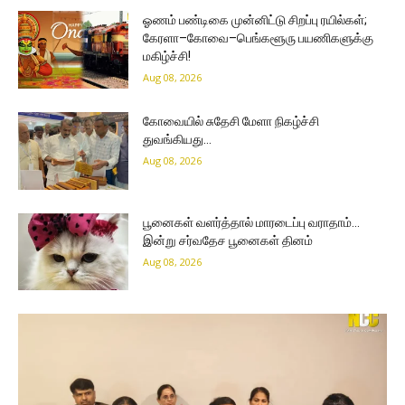
ஓணம் பண்டிகை முன்னிட்டு சிறப்பு ரயில்கள்;
கேரளா–கோவை–பெங்களூரு பயணிகளுக்கு
மகிழ்ச்சி!
Aug 08, 2026
கோவையில் சுதேசி மேளா நிகழ்ச்சி
துவங்கியது…
Aug 08, 2026
பூனைகள் வளர்த்தால் மாரடைப்பு வராதாம்…
இன்று சர்வதேச பூனைகள் தினம்
Aug 08, 2026