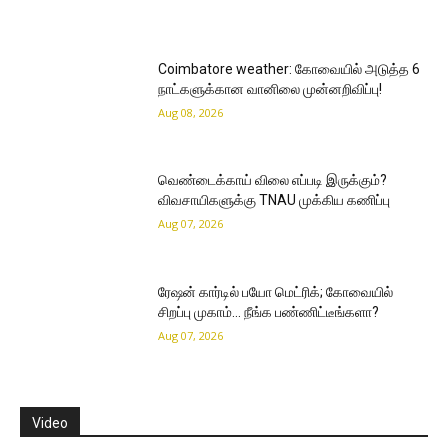
Coimbatore weather: கோவையில் அடுத்த 6
நாட்களுக்கான வானிலை முன்னறிவிப்பு!
Aug 08, 2026
வெண்டைக்காய் விலை எப்படி இருக்கும்?
விவசாயிகளுக்கு TNAU முக்கிய கணிப்பு
Aug 07, 2026
ரேஷன் கார்டில் பயோ மெட்ரிக்; கோவையில்
சிறப்பு முகாம்… நீங்க பண்ணிட்டீங்களா?
Aug 07, 2026
Video