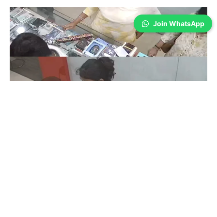
Join WhatsApp
Coimbatore
கோவையில் செய்த தவறை உணர்ந்த
இளம்பெண்- வீடியோ காட்சிகள்…
Prakash N
-
Aug 06, 2026
கோவை காந்திபுரம் செல்போன் கடையில் வாடிக்கையாளர் போல் நடித்து
ஐபோன் 13-ஐ திருடிச் சென்ற இளம்பெண், சிசிடிவி காட்சிகள் வைரலானதைத்
தொடர்ந்து தனது தவறை ஒப்புக்கொண்டு செல்போனை மீண்டும் கடையில்
ஒப்படைத்தார்.
ஒரு கையில் லேப்டாப் மற்றொரு கையில் பைக்-