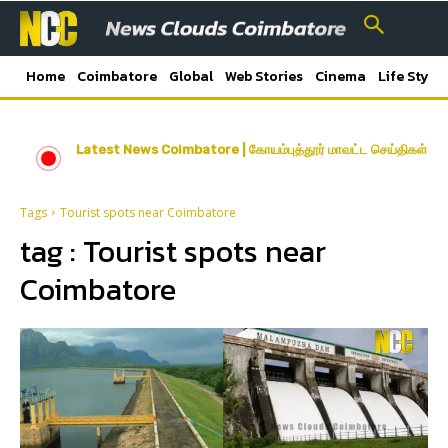
Home
Coimbatore
Global
Web Stories
Cinema
Life Style
Latest News Coimbatore | கோயம்புத்தூர் மாவட்ட செய்திகள்
Tags
Tourist spots near Coimbatore
tag :
Tourist spots near
Coimbatore