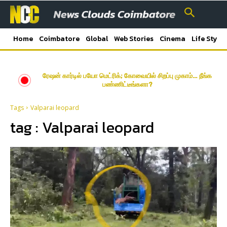
Home
Coimbatore
Global
Web Stories
Cinema
Life Style
ரேஷன் கார்டில் பயோ மெட்ரிக்; கோவையில் சிறப்பு முகாம்… நீங்க
பண்ணிட்டீங்களா?
Tags
Valparai leopard
tag :
Valparai leopard