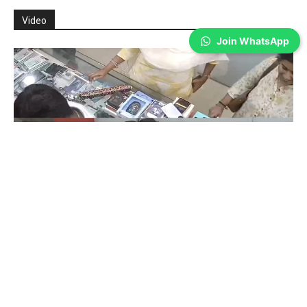
Video
Join WhatsApp
Coimbatore
கோவையில் செய்த தவறை உணர்ந்த
இளம்பெண்- வீடியோ காட்சிகள்…
Prakash N
-
Aug 06, 2026
கோவை காந்திபுரம் செல்போன் கடையில் வாடிக்கையாளர் போல் நடித்து
ஐபோன் 13-ஐ திருடிச் சென்ற இளம்பெண், சிசிடிவி காட்சிகள் வைரலானதைத்
தொடர்ந்து தனது தவறை ஒப்புக்கொண்டு செல்போனை மீண்டும் கடையில்
ஒப்படைத்தார்.