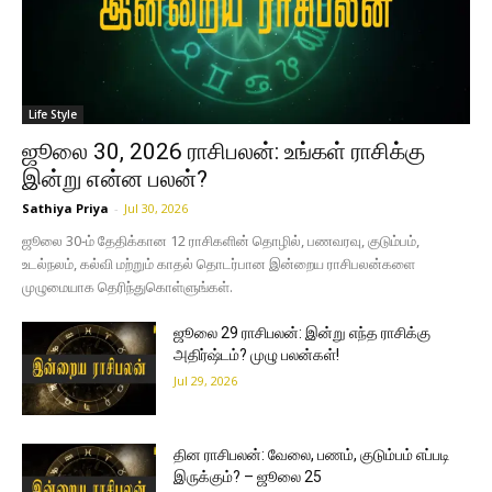
Life Style
ஜூலை 30, 2026 ராசிபலன்: உங்கள் ராசிக்கு
இன்று என்ன பலன்?
Sathiya Priya
-
Jul 30, 2026
ஜூலை 30-ம் தேதிக்கான 12 ராசிகளின் தொழில், பணவரவு, குடும்பம்,
உடல்நலம், கல்வி மற்றும் காதல் தொடர்பான இன்றைய ராசிபலன்களை
முழுமையாக தெரிந்துகொள்ளுங்கள்.
ஜூலை 29 ராசிபலன்: இன்று எந்த ராசிக்கு
அதிர்ஷ்டம்? முழு பலன்கள்!
Jul 29, 2026
தின ராசிபலன்: வேலை, பணம், குடும்பம் எப்படி
இருக்கும்? – ஜூலை 25