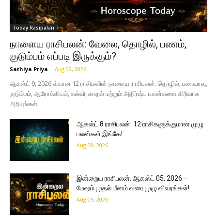
Today Rasipalan
நாளைய ராசிபலன்: வேலை, தொழில், பணம்,
குடும்பம் எப்படி இருக்கும்?
Sathiya Priya
-
Aug 09, 2026
ஆகஸ்ட் 9, 2026-க்கான 12 ராசிகளின் நாளைய ராசிபலன். தொழில், பணவரவு,
குடும்பம், ஆரோக்கியம், கல்வி, காதல் மற்றும் அதிர்ஷ்ட பலன்களை விரிவாக
அறியுங்கள்.
ஆகஸ்ட் 8 ராசிபலன்: 12 ராசிகளுக்குமான முழு
பலன்கள் இங்கே!
Aug 08, 2026
இன்றைய ராசிபலன்: ஆகஸ்ட் 05, 2026 –
மேஷம் முதல் மீனம் வரை முழு விவரங்கள்!
Aug 05, 2026