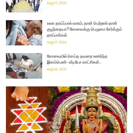
Aug 07, 2026
உலக தாய்ப்பால் வாரம்; தான் பெற்றால் தான்
குழந்தையா? கோவைக்கு பெருமை சேர்க்கும்
தாய்மார்கள்
Aug 07, 2026
கோவையில் செய்த தவறை உணர்ந்த
இளம்பெண்- வீடியோ காட்சிகள்…
Aug 06, 2026