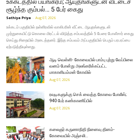
உக்கடத்தில் பயங்கரம்; ஆயுதங்களுடன் வீட்டைச்
சூழ்ந்த கும்பல்… 5 பேர் கைது
Sathiya Priya
-
Aug 07, 2026
உக்கடம் பகுதியில் நள்ளிரவில் வாலிபரின் வீட்டை ஆயுதங்களுடன்
முற்றுகையிட்டு கொலை மிரட்டல் விடுத்த சம்பவத்தில் 5 பேரை போலீசார் கைது
செய்து சிறையில் அடைத்தனர். இந்த சம்பவம் அப்பகுதியில் பெரும் பரபரப்பை
ஏற்படுத்தியுள்ளது.
ஆடி வெள்ளி- கோவையில் பாம்பு புற்று வேப்பிலை
வனம் போன்று அலங்கரிக்கப்பட்ட
மாகாளியம்மன் கோவில்
Aug 07, 2026
ரவுடிகளுக்கு செக் வைத்த கோவை போலீஸ்;
940 பேர் கண்காணிப்பில்
Aug 07, 2026
கலைஞர் கருணாநிதி நினைவு தினம்-
கோவையில் அஞ்சலி…