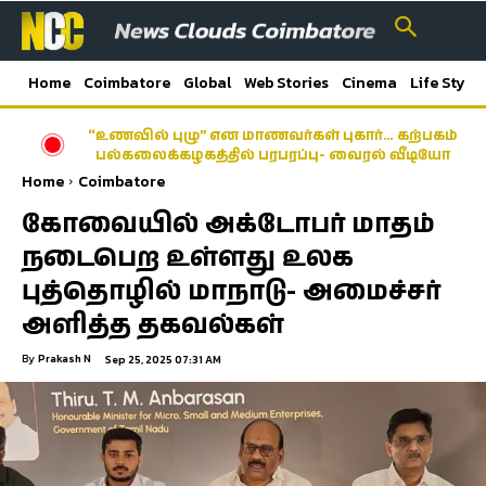
Home
Coimbatore
Global
Web Stories
Cinema
Life Style
“உணவில் புழு” என மாணவர்கள் புகார்… கற்பகம்
ரவுடிகளுக்கு செக் வைத்த கோவை போலீஸ்; 940
பல்கலைக்கழகத்தில் பரபரப்பு- வைரல் வீடியோ
பேர் கண்காணிப்பில்
Home
Coimbatore
கோவையில் அக்டோபர் மாதம்
நடைபெற உள்ளது உலக
புத்தொழில் மாநாடு- அமைச்சர்
அளித்த தகவல்கள்
By
Prakash N
Sep 25, 2025 07:31 AM