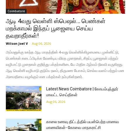
Coimbatore
ஆடி 4வது வெள்ளி ஸ்பெஷல்… பெண்கள்
மறக்காமல் இந்தப் பூஜையை செய்ய
தவறாதீர்கள்!
Wilson Joel V
-
Aug 06, 2026
அம்மனுக்கு உகந்த ஆடி மாதத்தின் 4-வது வெள்ளிக்கிழமையை முன்னிட்டு,
பெண்கள் கடைப்பிடிக்க வேண்டிய விரத முறைகள், சிறப்பு பூஜைகள் மற்றும்
வழிபாட்டு முறைகள் குறித்து பக்தர்களிடையே அதிக ஆர்வம் நிலவி வருகிறது.
ஆடி வெள்ளி வழிபாடு குடும்ப நலம், திருமண யோகம், செல்வ வளம் மற்றும் மன
அமைதியை வழங்கும் என பக்தர்கள் நம்புகின்றனர்.
Latest News Coimbatore | கோயம்புத்தூர்
மாவட்ட செய்திகள்
Aug 06, 2026
காலை உணவு திட்டத்தில் பயன்பெற்ற மாணவ
மாணவிகள்- கோவை மாநகராட்சி