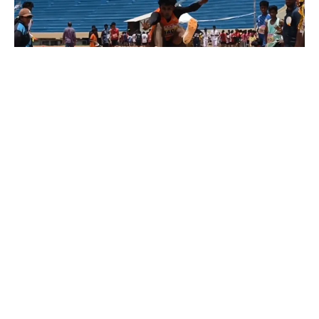
Coimbatore
கோவையில் தடகள போட்டிகள் துவக்கம்…
Prakash N
-
Aug 06, 2026
கோவை நேரு ஸ்டேடியத்தில் பள்ளிக்கல்வித்துறை சார்பில் தெற்கு மண்டல
தடகளப் போட்டிகள் கோலாகலமாக தொடங்கின. 40-க்கும் மேற்பட்ட
பள்ளிகளைச் சேர்ந்த 500-க்கும் அதிகமான மாணவ, மாணவிகள் பல்வேறு
தடகளப் போட்டிகளில் பங்கேற்று தங்களது திறமைகளை வெளிப்படுத்தி
வருகின்றனர்.
ஒரு கையில் லேப்டாப் மற்றொரு கையில் பைக்-
கோவையில் வைரல் வீடியோ…
Aug 06, 2026