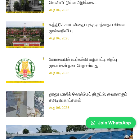
வெளியிட்டுள்ள அறிக்கை…
Aug 06, 2026
கத்திரிக்காய் விதைப்புக்கு முந்தைய விலை
முன்னறிவிப்பு…
Aug 06, 2026
கோவையில் உயர்கல்வி வழிகாட்டி சிறப்பு
முகாம்கள் நடைபெற உள்ளது…
Aug 06, 2026
லூலூ மாலில் ஹெல்மெட் திருட்டு; வைரலாகும்
சிசிடிவி காட்சிகள்
Aug 06, 2026
Join WhatsApp