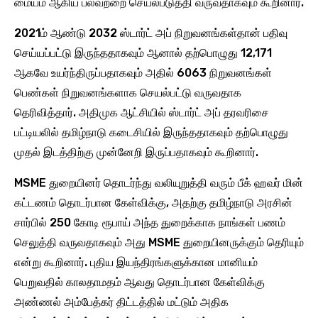
மையம் ஆகிய பலவற்றை செயல்படுத்தி வருவதாகவும் கூறினார்.
2021ம் ஆண்டு 2032 ஸ்டார்ட் அப் நிறுவனங்கள்தான் பதிவு
செய்யப்பட்டு இருந்ததாகவும் ஆனால் தற்பொழுது 12,171
ஆகவே உயர்ந்திருப்பதாகவும் அதில் 6063 நிறுவனங்கள்
பெண்கள் நிறுவனங்களாக செயல்பட்டு வருவதாக
தெரிவித்தார். அதிமுக ஆட்சியில் ஸ்டார்ட் அப் தரவரிசை
பட்டியலில் தமிழ்நாடு கடைசியில் இருந்ததாகவும் தற்பொழுது
முதல் இடத்திற்கு முன்னேறி இருப்பதாகவும் கூறினார்.
MSME துறையினர் தொடர்ந்து வலியுறுத்தி வரும் பீக் ஹவர் மின்
கட்டணம் தொடர்பான கேள்விக்கு, அதற்கு தமிழ்நாடு அரசின்
சார்பில் 250 கோடி ரூபாய் அந்த துறைக்காக நாங்கள் பணம்
செலுத்தி வருவதாகவும் அது MSME துறையினருக்கும் தெரியும்
என்று கூறினார். புதிய இயந்திரங்களுக்கான மானியம்
பெறுவதில் காலதாமதம் ஆவது தொடர்பான கேள்விக்கு
அண்ணல் அம்பேத்கர் திட்டத்தில் மட்டும் அதிக