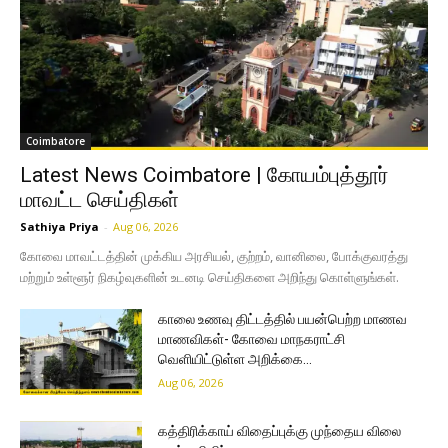
Coimbatore
Latest News Coimbatore | கோயம்புத்தூர்
மாவட்ட செய்திகள்
Sathiya Priya
-
Aug 06, 2026
கோவை மாவட்டத்தின் முக்கிய அரசியல், குற்றம், வானிலை, போக்குவரத்து
மற்றும் உள்ளூர் நிகழ்வுகளின் உடனடி செய்திகளை அறிந்து கொள்ளுங்கள்.
காலை உணவு திட்டத்தில் பயன்பெற்ற மாணவ
மாணவிகள்- கோவை மாநகராட்சி
வெளியிட்டுள்ள அறிக்கை…
Aug 06, 2026
கத்திரிக்காய் விதைப்புக்கு முந்தைய விலை