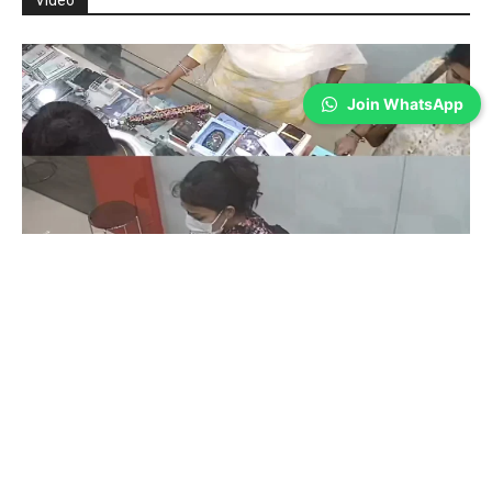
Join WhatsApp
Coimbatore
ஒரு கையில் லேப்டாப் மற்றொரு கையில் பைக்-
கோவையில் வைரல் வீடியோ…
Prakash N
-
Aug 06, 2026
கோவை: கோவையில் உயிரைப் பணயம் வைத்து பைக்கை ஓட்டிக் கொண்டே
லேப்டாப்பில் வேலை செய்த நபரின் வீடியோ காட்சிகள் வைரலாகி வருகிறது. ​
கோவை, திருச்சி சாலையில் இருசக்கர வாகனத்தை ஓட்டிக் கொண்டே மடியில்
லேப்டாப்பை...
பட்ஜெட்டில் அறிவிக்கப்பட்ட திட்டங்களுக்கு நீர்
ஆதாரங்கள் எங்கே? தமிழ்நாடு விவசாயிகள்
சங்கத் தலைவர் கேள்வி…