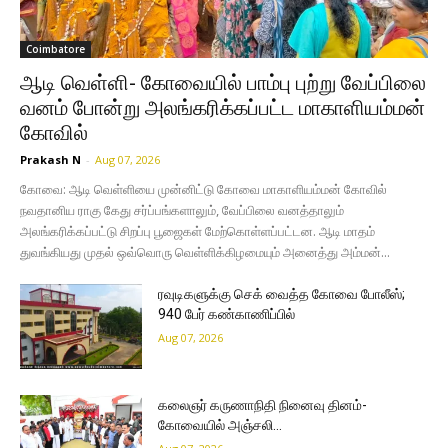
Coimbatore
ஆடி வெள்ளி- கோவையில் பாம்பு புற்று வேப்பிலை
வனம் போன்று அலங்கரிக்கப்பட்ட மாகாளியம்மன்
கோவில்
Prakash N
-
Aug 07, 2026
கோவை: ஆடி வெள்ளியை முன்னிட்டு கோவை மாகாளியம்மன் கோவில்
நவதானிய ராகு கேது சர்ப்பங்களாலும், வேப்பிலை வனத்தாலும்
அலங்கரிக்கப்பட்டு சிறப்பு பூஜைகள் மேற்கொள்ளப்பட்டன. ஆடி மாதம்
துவங்கியது முதல் ஒவ்வொரு வெள்ளிக்கிழமையும் அனைத்து அம்மன்...
ரவுடிகளுக்கு செக் வைத்த கோவை போலீஸ்;
940 பேர் கண்காணிப்பில்
Aug 07, 2026
கலைஞர் கருணாநிதி நினைவு தினம்-
கோவையில் அஞ்சலி…